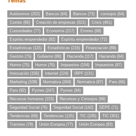
Temas
Autónomos
(202)
Bancos
(64)
Bancos
(73)
consejos
(64)
Costes
(66)
Creación de empresas
(521)
Crisis
(461)
Curiosidades
(77)
Economía
(217)
Errores
(68)
Espíritu emprendedor
(92)
Espíritu emprendedor
(72)
Estadísticas
(115)
Estadísticas
(216)
Financiación
(89)
Gestión
(75)
Gobierno
(89)
Hacienda
(117)
Hacienda
(64)
Humor
(75)
Humor
(76)
Impuestos
(104)
Impuestos
(87)
Innovación
(156)
Internet
(224)
IRPF
(131)
Marketing
(108)
Normativa
(264)
Normativa
(87)
Paro
(66)
Paro
(92)
Pymes
(247)
Pymes
(94)
Recursos humanos
(153)
Recursos y Consejos
(99)
Seguridad Social
(76)
Seguridad Social
(142)
SEPE
(71)
Tendencias
(69)
Tendencias
(125)
TIC
(105)
TIC
(301)
Trámites
(78)
Unión Europea
(77)
Unión Europea
(83)