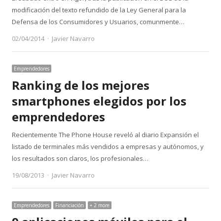
modificación del texto refundido de la Ley General para la
Defensa de los Consumidores y Usuarios, comunmente…
Author
02/04/2014
Javier Navarro
Emprendedores
Ranking de los mejores
smartphones elegidos por los
emprendedores
Recientemente The Phone House reveló al diario Expansión el
listado de terminales más vendidos a empresas y autónomos, y
los resultados son claros, los profesionales…
Author
19/08/2013
Javier Navarro
Emprendedores
Financiación
+ 2 more