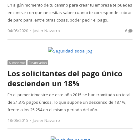
En algún momento de tu camino para crear tu empresa te puedes
encontrar con que necesitas saber cuanto te corresponde cobrar
de paro para, entre otras cosas, poder pedir el pago…
Author
04/05/2020
Javier Navarro
6
Autónomos
Financiación
Los solicitantes del pago único
descienden un 18%
En el primer trimestre de este año 2015 se han tramitado un total
de 21.375 pagos únicos, lo que supone un descenso de 18,1%,
frente a los 25.254 en el mismo periodo del año…
Author
18/06/2015
Javier Navarro