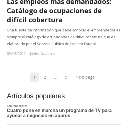
Las empleos más demandados:
Catálogo de ocupaciones de
difícil cobertura
Una fuente de información que debe conocer el emprendedor es
siempre el catálogo de ocupaciones de difícil cobertura que es
elaborado por el Servicio Público de Empleo Estatal…
Author
03/08/2012
Javier Navarro
Paginación
1
2
…
5
Next page
Page
Page
Page
de
Artículos populares
entradas