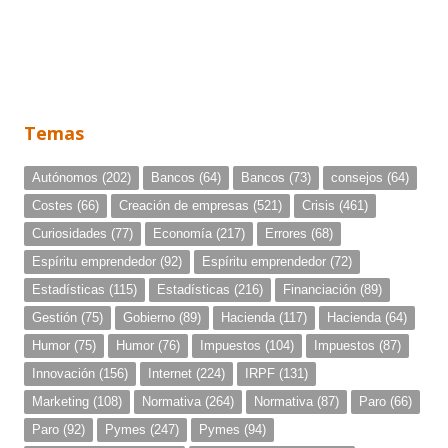
Temas
Autónomos
(202)
Bancos
(64)
Bancos
(73)
consejos
(64)
Costes
(66)
Creación de empresas
(521)
Crisis
(461)
Curiosidades
(77)
Economía
(217)
Errores
(68)
Espíritu emprendedor
(92)
Espíritu emprendedor
(72)
Estadísticas
(115)
Estadísticas
(216)
Financiación
(89)
Gestión
(75)
Gobierno
(89)
Hacienda
(117)
Hacienda
(64)
Humor
(75)
Humor
(76)
Impuestos
(104)
Impuestos
(87)
Innovación
(156)
Internet
(224)
IRPF
(131)
Marketing
(108)
Normativa
(264)
Normativa
(87)
Paro
(66)
Paro
(92)
Pymes
(247)
Pymes
(94)