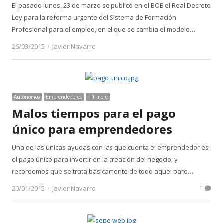
El pasado lunes, 23 de marzo se publicó en el BOE el Real Decreto
Ley para la reforma urgente del Sistema de Formación
Profesional para el empleo, en el que se cambia el modelo…
Author
26/03/2015
Javier Navarro
Autónomos
Emprendedores
+ 1 more
Malos tiempos para el pago
único para emprendedores
Una de las únicas ayudas con las que cuenta el emprendedor es
el pago único para invertir en la creación del negocio, y
recordemos que se trata básicamente de todo aquel paro…
Author
20/01/2015
Javier Navarro
1