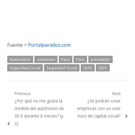
Fuente >
Portalparados.com
Autónomos
cotizacion
Paro
Paro
prestación
Seguridad Social
Seguridad Social
SEPE
SEPE
Navegación
Previous
Next
Previous
Next
¿Por qué no me gusta la
¿Se podrán crear
de
post:
post:
medida del autónomo de
empresas con un solo
entradas
50 € durante 6 meses? (y
euro de capital social?
2)