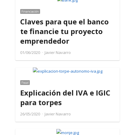
Financiación
Claves para que el banco
te financie tu proyecto
emprendedor
Author
01/06/2020
Javier Navarro
Fiscal
Explicación del IVA e IGIC
para torpes
Author
26/05/2020
Javier Navarro