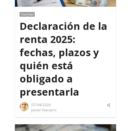
Fiscalidad
Declaración de la
renta 2025:
fechas, plazos y
quién está
obligado a
presentarla
07/04/2026
Share
Author
Javier Navarro
this
post