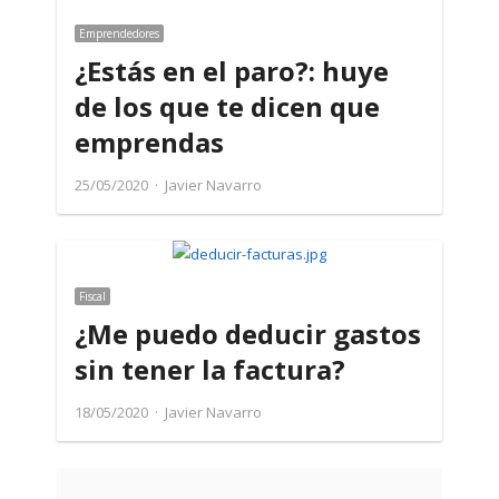
Emprendedores
¿Estás en el paro?: huye
de los que te dicen que
emprendas
Author
25/05/2020
Javier Navarro
Fiscal
¿Me puedo deducir gastos
sin tener la factura?
Author
18/05/2020
Javier Navarro