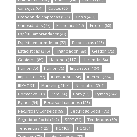
consejos
(64)
Costes
(66)
Creación de empresas
(521)
Crisis
(461)
Curiosidades
(77)
Economía
(217)
Errores
(68)
Espíritu emprendedor
(92)
Espíritu emprendedor
(72)
Estadísticas
(115)
Estadísticas
(216)
Financiación
(89)
Gestión
(75)
Gobierno
(89)
Hacienda
(117)
Hacienda
(64)
Humor
(75)
Humor
(76)
Impuestos
(104)
Impuestos
(87)
Innovación
(156)
Internet
(224)
IRPF
(131)
Marketing
(108)
Normativa
(264)
Normativa
(87)
Paro
(66)
Paro
(92)
Pymes
(247)
Pymes
(94)
Recursos humanos
(153)
Recursos y Consejos
(99)
Seguridad Social
(76)
Seguridad Social
(142)
SEPE
(71)
Tendencias
(69)
Tendencias
(125)
TIC
(105)
TIC
(301)
Trámites
(78)
Unión Europea
(77)