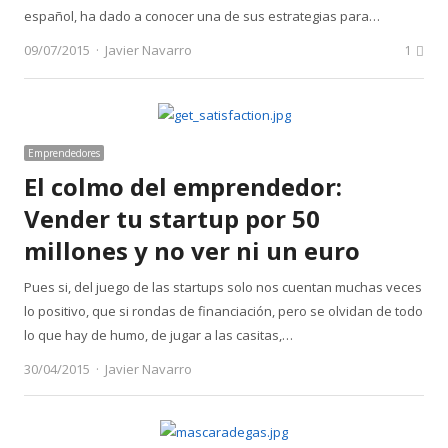
español, ha dado a conocer una de sus estrategias para…
Author
09/07/2015
Javier Navarro
1
Emprendedores
El colmo del emprendedor:
Vender tu startup por 50
millones y no ver ni un euro
Pues si, del juego de las startups solo nos cuentan muchas veces
lo positivo, que si rondas de financiación, pero se olvidan de todo
lo que hay de humo, de jugar a las casitas,…
Author
30/04/2015
Javier Navarro