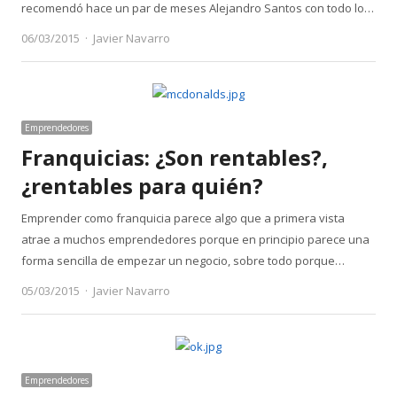
recomendó hace un par de meses Alejandro Santos con todo lo…
Author
06/03/2015
Javier Navarro
Emprendedores
Franquicias: ¿Son rentables?,
¿rentables para quién?
Emprender como franquicia parece algo que a primera vista
atrae a muchos emprendedores porque en principio parece una
forma sencilla de empezar un negocio, sobre todo porque…
Author
05/03/2015
Javier Navarro
Emprendedores