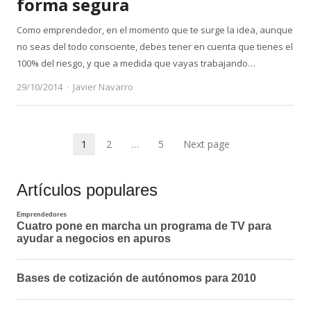
forma segura
Como emprendedor, en el momento que te surge la idea, aunque
no seas del todo consciente, debes tener en cuenta que tienes el
100% del riesgo, y que a medida que vayas trabajando…
Author
29/10/2014
Javier Navarro
Paginación
1
2
…
5
Next page
Page
Page
Page
de
Artículos populares
entradas