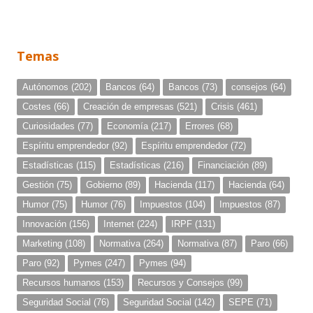
Temas
Autónomos
(202)
Bancos
(64)
Bancos
(73)
consejos
(64)
Costes
(66)
Creación de empresas
(521)
Crisis
(461)
Curiosidades
(77)
Economía
(217)
Errores
(68)
Espíritu emprendedor
(92)
Espíritu emprendedor
(72)
Estadísticas
(115)
Estadísticas
(216)
Financiación
(89)
Gestión
(75)
Gobierno
(89)
Hacienda
(117)
Hacienda
(64)
Humor
(75)
Humor
(76)
Impuestos
(104)
Impuestos
(87)
Innovación
(156)
Internet
(224)
IRPF
(131)
Marketing
(108)
Normativa
(264)
Normativa
(87)
Paro
(66)
Paro
(92)
Pymes
(247)
Pymes
(94)
Recursos humanos
(153)
Recursos y Consejos
(99)
Seguridad Social
(76)
Seguridad Social
(142)
SEPE
(71)