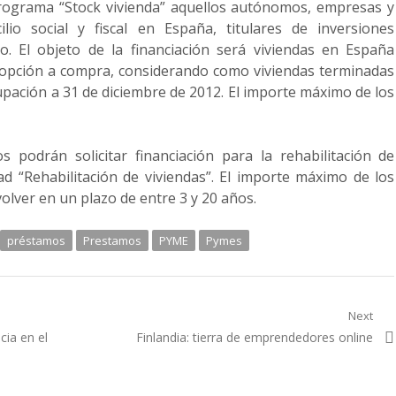
 programa “Stock vivienda” aquellos autónomos, empresas y
lio social y fiscal en España, titulares de inversiones
lo. El objeto de la financiación será viviendas en España
n opción a compra, considerando como viviendas terminadas
upación a 31 de diciembre de 2012. El importe máximo de los
s podrán solicitar financiación para la rehabilitación de
dad “Rehabilitación de viviendas”. El importe máximo de los
olver en un plazo de entre 3 y 20 años.
préstamos
Prestamos
PYME
Pymes
Next
Next
cia en el
Finlandia: tierra de emprendedores online
post: