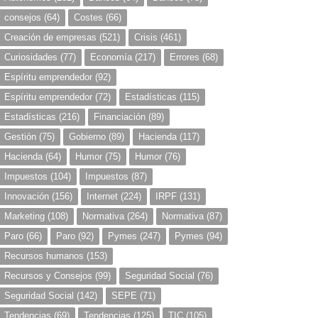
consejos
(64)
Costes
(66)
Creación de empresas
(521)
Crisis
(461)
Curiosidades
(77)
Economía
(217)
Errores
(68)
Espíritu emprendedor
(92)
Espíritu emprendedor
(72)
Estadísticas
(115)
Estadísticas
(216)
Financiación
(89)
Gestión
(75)
Gobierno
(89)
Hacienda
(117)
Hacienda
(64)
Humor
(75)
Humor
(76)
Impuestos
(104)
Impuestos
(87)
Innovación
(156)
Internet
(224)
IRPF
(131)
Marketing
(108)
Normativa
(264)
Normativa
(87)
Paro
(66)
Paro
(92)
Pymes
(247)
Pymes
(94)
Recursos humanos
(153)
Recursos y Consejos
(99)
Seguridad Social
(76)
Seguridad Social
(142)
SEPE
(71)
Tendencias
(69)
Tendencias
(125)
TIC
(105)