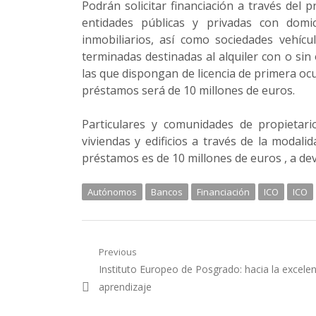
Podrán solicitar financiación a través del
entidades públicas y privadas con domici
inmobiliarios, así como sociedades vehícu
terminadas destinadas al alquiler con o si
las que dispongan de licencia de primera oc
préstamos será de 10 millones de euros.
Particulares y comunidades de propietario
viviendas y edificios a través de la modali
préstamos es de 10 millones de euros , a dev
Autónomos
Bancos
Financiación
ICO
ICO
Navegación
Previous
Previous
Instituto Europeo de Posgrado: hacia la excelen
de
post:
aprendizaje
entradas