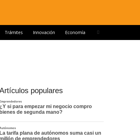
Open
Trámites
Innovación
Economía
search
panel
Artículos populares