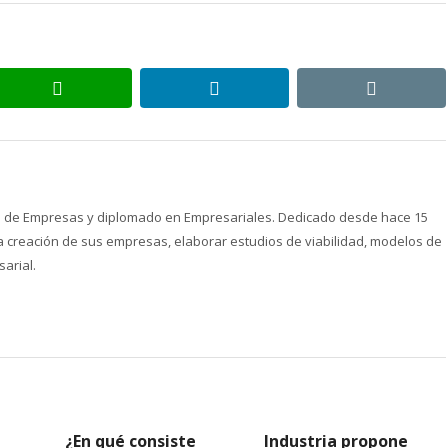
whatsapp
linkedin
email
ón de Empresas y diplomado en Empresariales. Dedicado desde hace 15
creación de sus empresas, elaborar estudios de viabilidad, modelos de
arial.
¿En qué consiste
Industria propone