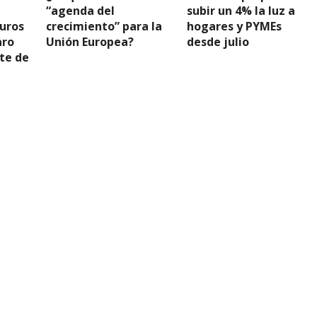
“agenda del
subir un 4% la luz a
uros
crecimiento” para la
hogares y PYMEs
aro
Unión Europea?
desde julio
ite de