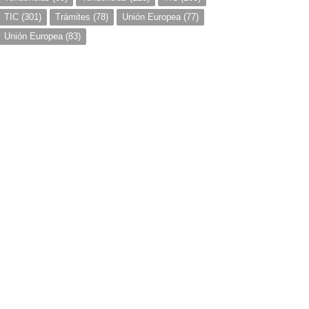
TIC
(301)
Trámites
(78)
Unión Europea
(77)
Unión Europea
(83)