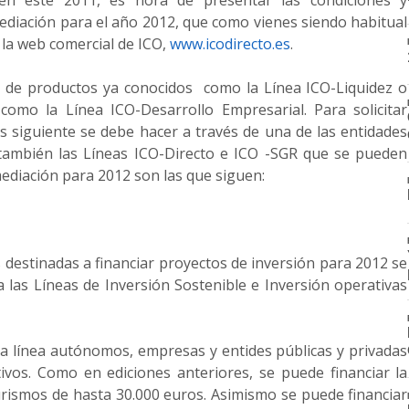
) en este 2011, es hora de presentar las condiciones y
 Mediación para el año 2012, que como vienes siendo habitual
 la web comercial de ICO,
www.icodirecto.es
.
o de productos ya conocidos como la Línea ICO-Liquidez o
como la Línea ICO-Desarrollo Empresarial. Para solicitar
as siguiente se debe hacer a través de una de las entidades
 también las Líneas ICO-Directo e ICO -SGR que se pueden
 mediación para 2012 son las que siguen:
es destinadas a financiar proyectos de inversión para 2012 se
las Líneas de Inversión Sostenible e Inversión operativas
sta línea autónomos, empresas y entides públicas y privadas
tivos. Como en ediciones anteriores, se puede financiar la
rismos de hasta 30.000 euros. Asimismo se puede financiar