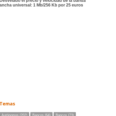
Temas
Autónomos
(202)
Bancos
(64)
Bancos
(73)