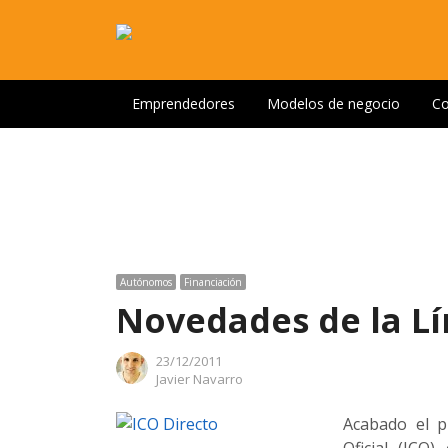
Emprendedores
Modelos de negocio
Co
Autónomos
Financiación
Novedades de la Lí
23/12/2011
Author
Javier Navarro
Acabado el p