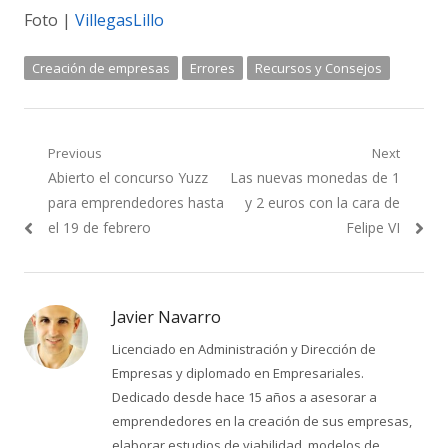
Foto |
VillegasLillo
Creación de empresas
Errores
Recursos y Consejos
Navegación
Previous
Next
Previous
Next
Abierto el concurso Yuzz
Las nuevas monedas de 1
de
post:
post:
para emprendedores hasta
y 2 euros con la cara de
entradas
el 19 de febrero
Felipe VI
Javier Navarro
Licenciado en Administración y Dirección de
Empresas y diplomado en Empresariales.
Dedicado desde hace 15 años a asesorar a
emprendedores en la creación de sus empresas,
elaborar estudios de viabilidad, modelos de