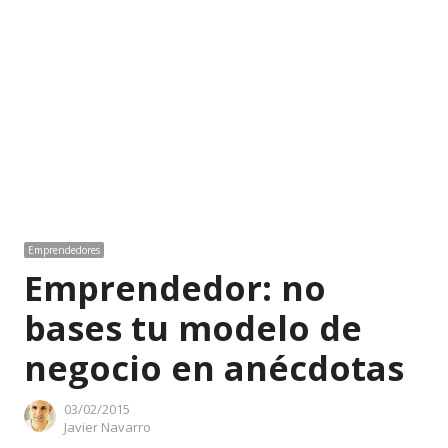
Emprendedores
Emprendedor: no
bases tu modelo de
negocio en anécdotas
03/02/2015
Author
Javier Navarro