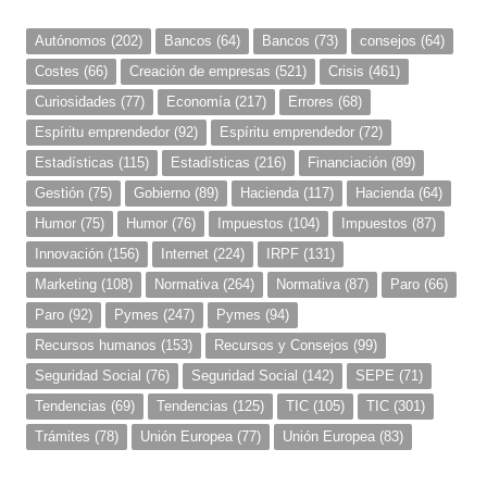
Autónomos
(202)
Bancos
(64)
Bancos
(73)
consejos
(64)
Costes
(66)
Creación de empresas
(521)
Crisis
(461)
Curiosidades
(77)
Economía
(217)
Errores
(68)
Espíritu emprendedor
(92)
Espíritu emprendedor
(72)
Estadísticas
(115)
Estadísticas
(216)
Financiación
(89)
Gestión
(75)
Gobierno
(89)
Hacienda
(117)
Hacienda
(64)
Humor
(75)
Humor
(76)
Impuestos
(104)
Impuestos
(87)
Innovación
(156)
Internet
(224)
IRPF
(131)
Marketing
(108)
Normativa
(264)
Normativa
(87)
Paro
(66)
Paro
(92)
Pymes
(247)
Pymes
(94)
Recursos humanos
(153)
Recursos y Consejos
(99)
Seguridad Social
(76)
Seguridad Social
(142)
SEPE
(71)
Tendencias
(69)
Tendencias
(125)
TIC
(105)
TIC
(301)
Trámites
(78)
Unión Europea
(77)
Unión Europea
(83)