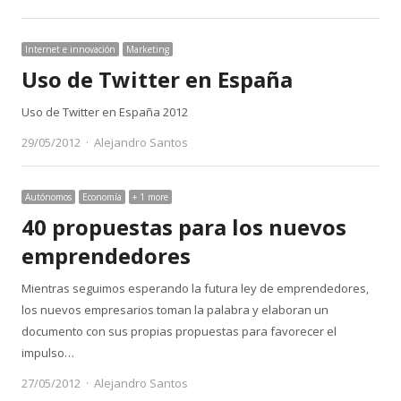
Internet e innovación
Marketing
Uso de Twitter en España
Uso de Twitter en España 2012
Author
29/05/2012
Alejandro Santos
Autónomos
Economía
+ 1 more
40 propuestas para los nuevos
emprendedores
Mientras seguimos esperando la futura ley de emprendedores,
los nuevos empresarios toman la palabra y elaboran un
documento con sus propias propuestas para favorecer el
impulso…
Author
27/05/2012
Alejandro Santos