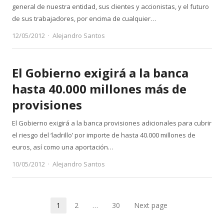
general de nuestra entidad, sus clientes y accionistas, y el futuro
de sus trabajadores, por encima de cualquier…
Author
12/05/2012
Alejandro Santos
El Gobierno exigirá a la banca
hasta 40.000 millones más de
provisiones
El Gobierno exigirá a la banca provisiones adicionales para cubrir
el riesgo del ‘ladrillo’ por importe de hasta 40.000 millones de
euros, así como una aportación…
Author
10/05/2012
Alejandro Santos
Paginación
1
2
…
30
Next page
Page
Page
Page
de