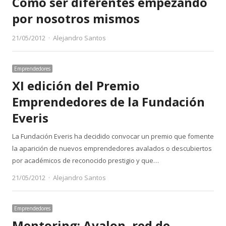
Cómo ser diferentes empezando
por nosotros mismos
Author
21/05/2012
Alejandro Santos
Emprendedores
XI edición del Premio
Emprendedores de la Fundación
Everis
La Fundación Everis ha decidido convocar un premio que fomente
la aparición de nuevos emprendedores avalados o descubiertos
por académicos de reconocido prestigio y que…
Author
21/05/2012
Alejandro Santos
Emprendedores
Mentoring: Avalon, red de