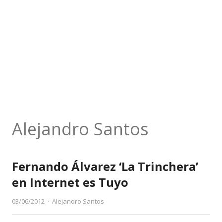
Alejandro Santos
Fernando Álvarez ‘La Trinchera’
en Internet es Tuyo
Author
03/06/2012
Alejandro Santos