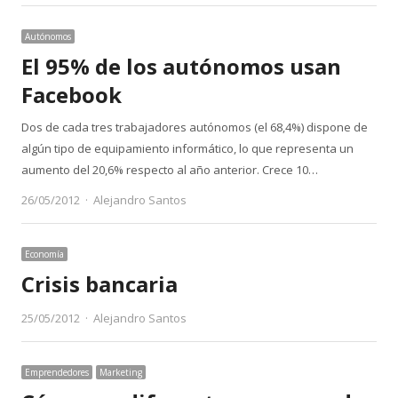
Autónomos
El 95% de los autónomos usan
Facebook
Dos de cada tres trabajadores autónomos (el 68,4%) dispone de
algún tipo de equipamiento informático, lo que representa un
aumento del 20,6% respecto al año anterior. Crece 10…
Author
26/05/2012
Alejandro Santos
Economía
Crisis bancaria
Author
25/05/2012
Alejandro Santos
Emprendedores
Marketing