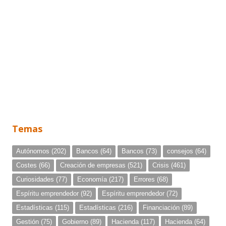
Temas
Autónomos
(202)
Bancos
(64)
Bancos
(73)
consejos
(64)
Costes
(66)
Creación de empresas
(521)
Crisis
(461)
Curiosidades
(77)
Economía
(217)
Errores
(68)
Espíritu emprendedor
(92)
Espíritu emprendedor
(72)
Estadísticas
(115)
Estadísticas
(216)
Financiación
(89)
Gestión
(75)
Gobierno
(89)
Hacienda
(117)
Hacienda
(64)