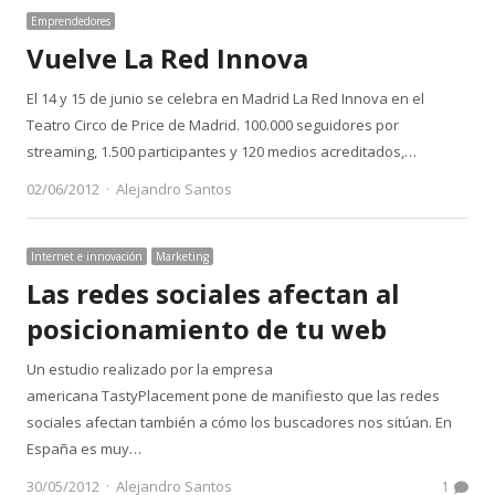
Emprendedores
Vuelve La Red Innova
El 14 y 15 de junio se celebra en Madrid La Red Innova en el
Teatro Circo de Price de Madrid. 100.000 seguidores por
streaming, 1.500 participantes y 120 medios acreditados,…
Author
02/06/2012
Alejandro Santos
Internet e innovación
Marketing
Las redes sociales afectan al
posicionamiento de tu web
Un estudio realizado por la empresa
americana TastyPlacement pone de manifiesto que las redes
sociales afectan también a cómo los buscadores nos sitúan. En
España es muy…
Author
30/05/2012
Alejandro Santos
1