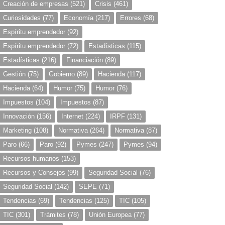
Creación de empresas
(521)
Crisis
(461)
Curiosidades
(77)
Economía
(217)
Errores
(68)
Espíritu emprendedor
(92)
Espíritu emprendedor
(72)
Estadísticas
(115)
Estadísticas
(216)
Financiación
(89)
Gestión
(75)
Gobierno
(89)
Hacienda
(117)
Hacienda
(64)
Humor
(75)
Humor
(76)
Impuestos
(104)
Impuestos
(87)
Innovación
(156)
Internet
(224)
IRPF
(131)
Marketing
(108)
Normativa
(264)
Normativa
(87)
Paro
(66)
Paro
(92)
Pymes
(247)
Pymes
(94)
Recursos humanos
(153)
Recursos y Consejos
(99)
Seguridad Social
(76)
Seguridad Social
(142)
SEPE
(71)
Tendencias
(69)
Tendencias
(125)
TIC
(105)
TIC
(301)
Trámites
(78)
Unión Europea
(77)