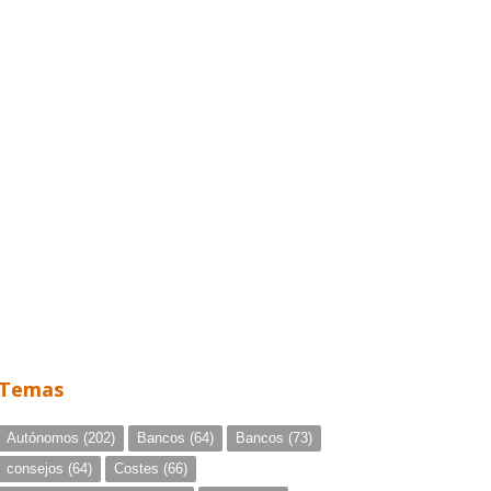
Temas
Autónomos
(202)
Bancos
(64)
Bancos
(73)
consejos
(64)
Costes
(66)