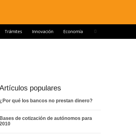
Open
Trámites
Innovación
Economía
search
panel
Artículos populares