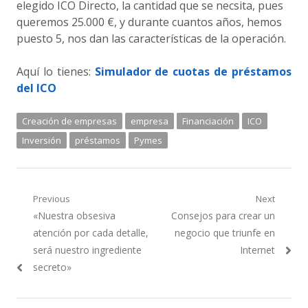
elegido ICO Directo, la cantidad que se necsita, pues
queremos 25.000 €, y durante cuantos años, hemos
puesto 5, nos dan las características de la operación.
Aquí lo tienes:
Simulador de cuotas de préstamos
del ICO
Creación de empresas
empresa
Financiación
ICO
Inversión
préstamos
Pymes
Navegación
Previous
Next
Previous
Next
«Nuestra obsesiva
Consejos para crear un
de
post:
post:
atención por cada detalle,
negocio que triunfe en
entradas
será nuestro ingrediente
Internet
secreto»