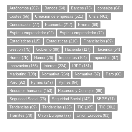
Autónomos
(202)
Bancos
(64)
Bancos
(73)
consejos
(64)
Costes
(66)
Creación de empresas
(521)
Crisis
(461)
Curiosidades
(77)
Economía
(217)
Errores
(68)
Espíritu emprendedor
(92)
Espíritu emprendedor
(72)
Estadísticas
(115)
Estadísticas
(216)
Financiación
(89)
Gestión
(75)
Gobierno
(89)
Hacienda
(117)
Hacienda
(64)
Humor
(75)
Humor
(76)
Impuestos
(104)
Impuestos
(87)
Innovación
(156)
Internet
(224)
IRPF
(131)
Marketing
(108)
Normativa
(264)
Normativa
(87)
Paro
(66)
Paro
(92)
Pymes
(247)
Pymes
(94)
Recursos humanos
(153)
Recursos y Consejos
(99)
Seguridad Social
(76)
Seguridad Social
(142)
SEPE
(71)
Tendencias
(69)
Tendencias
(125)
TIC
(105)
TIC
(301)
Trámites
(78)
Unión Europea
(77)
Unión Europea
(83)