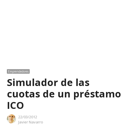
Emprendedores
Simulador de las
cuotas de un préstamo
ICO
22/03/2012
Author
Javier Navarro