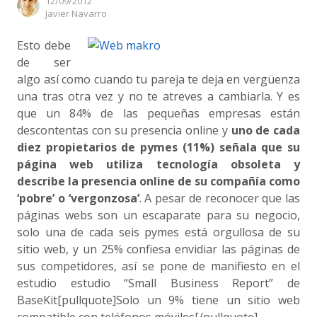
12/09/2012
Author
Javier Navarro
Esto debe
de ser
algo así como cuando tu pareja te deja en vergüenza
una tras otra vez y no te atreves a cambiarla. Y es
que un 84% de las pequeñas empresas están
descontentas con su presencia online y
uno de cada
diez propietarios de pymes (11%) señala que su
página web utiliza tecnología obsoleta y
describe la presencia online de su compañía como
‘pobre’ o ‘vergonzosa’
. A pesar de reconocer que las
páginas webs son un escaparate para su negocio,
solo una de cada seis pymes está orgullosa de su
sitio web, y un 25% confiesa envidiar las páginas de
sus competidores, así se pone de manifiesto en el
estudio estudio “Small Business Report” de
BaseKit[pullquote]Solo un 9% tiene un sitio web