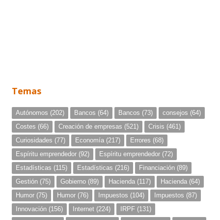
Temas
Autónomos
(202)
Bancos
(64)
Bancos
(73)
consejos
(64)
Costes
(66)
Creación de empresas
(521)
Crisis
(461)
Curiosidades
(77)
Economía
(217)
Errores
(68)
Espíritu emprendedor
(92)
Espíritu emprendedor
(72)
Estadísticas
(115)
Estadísticas
(216)
Financiación
(89)
Gestión
(75)
Gobierno
(89)
Hacienda
(117)
Hacienda
(64)
Humor
(75)
Humor
(76)
Impuestos
(104)
Impuestos
(87)
Innovación
(156)
Internet
(224)
IRPF
(131)