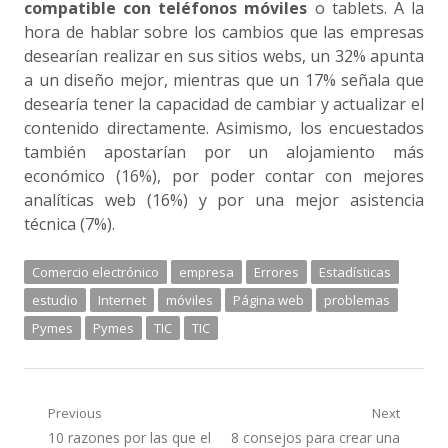
compatible con teléfonos móviles
o tablets. A la
hora de hablar sobre los cambios que las empresas
desearían realizar en sus sitios webs, un 32% apunta
a un diseño mejor, mientras que un 17% señala que
desearía tener la capacidad de cambiar y actualizar el
contenido directamente. Asimismo, los encuestados
también apostarían por un alojamiento más
económico (16%), por poder contar con mejores
analíticas web (16%) y por una mejor asistencia
técnica (7%).
Comercio electrónico
empresa
Errores
Estadísticas
estudio
Internet
móviles
Página web
problemas
Pymes
Pymes
TIC
TIC
Navegación
Previous
Next
Previous
Next
10 razones por las que el
8 consejos para crear una