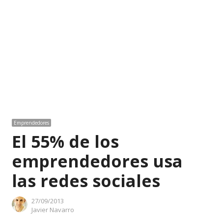
Emprendedores
El 55% de los
emprendedores usa
las redes sociales
27/09/2013
Author
Javier Navarro