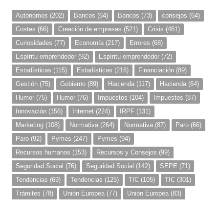
Autónomos
(202)
Bancos
(64)
Bancos
(73)
consejos
(64)
Costes
(66)
Creación de empresas
(521)
Crisis
(461)
Curiosidades
(77)
Economía
(217)
Errores
(68)
Espíritu emprendedor
(92)
Espíritu emprendedor
(72)
Estadísticas
(115)
Estadísticas
(216)
Financiación
(89)
Gestión
(75)
Gobierno
(89)
Hacienda
(117)
Hacienda
(64)
Humor
(75)
Humor
(76)
Impuestos
(104)
Impuestos
(87)
Innovación
(156)
Internet
(224)
IRPF
(131)
Marketing
(108)
Normativa
(264)
Normativa
(87)
Paro
(66)
Paro
(92)
Pymes
(247)
Pymes
(94)
Recursos humanos
(153)
Recursos y Consejos
(99)
Seguridad Social
(76)
Seguridad Social
(142)
SEPE
(71)
Tendencias
(69)
Tendencias
(125)
TIC
(105)
TIC
(301)
Trámites
(78)
Unión Europea
(77)
Unión Europea
(83)