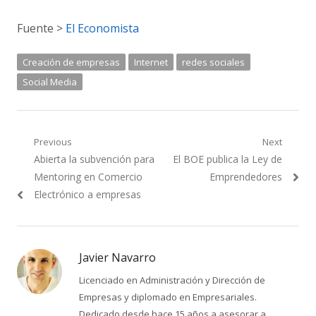
Fuente >
El Economista
Creación de empresas
Internet
redes sociales
Social Media
Navegación
Previous
Next
Previous
Next
Abierta la subvención para
El BOE publica la Ley de
de
post:
post:
Mentoring en Comercio
Emprendedores
entradas
Electrónico a empresas
Javier Navarro
Licenciado en Administración y Dirección de
Empresas y diplomado en Empresariales.
Dedicado desde hace 15 años a asesorar a