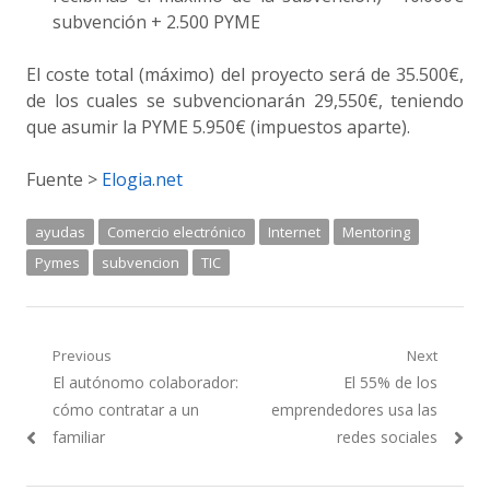
subvención + 2.500 PYME
El coste total (máximo) del proyecto será de 35.500€,
de los cuales se subvencionarán 29,550€, teniendo
que asumir la PYME 5.950€ (impuestos aparte).
Fuente >
Elogia.net
ayudas
Comercio electrónico
Internet
Mentoring
Pymes
subvencion
TIC
Navegación
Previous
Next
Previous
Next
El autónomo colaborador:
El 55% de los
de
post:
post:
cómo contratar a un
emprendedores usa las
entradas
familiar
redes sociales