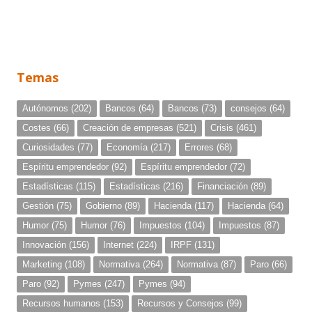
Temas
Autónomos
(202)
Bancos
(64)
Bancos
(73)
consejos
(64)
Costes
(66)
Creación de empresas
(521)
Crisis
(461)
Curiosidades
(77)
Economía
(217)
Errores
(68)
Espíritu emprendedor
(92)
Espíritu emprendedor
(72)
Estadísticas
(115)
Estadísticas
(216)
Financiación
(89)
Gestión
(75)
Gobierno
(89)
Hacienda
(117)
Hacienda
(64)
Humor
(75)
Humor
(76)
Impuestos
(104)
Impuestos
(87)
Innovación
(156)
Internet
(224)
IRPF
(131)
Marketing
(108)
Normativa
(264)
Normativa
(87)
Paro
(66)
Paro
(92)
Pymes
(247)
Pymes
(94)
Recursos humanos
(153)
Recursos y Consejos
(99)