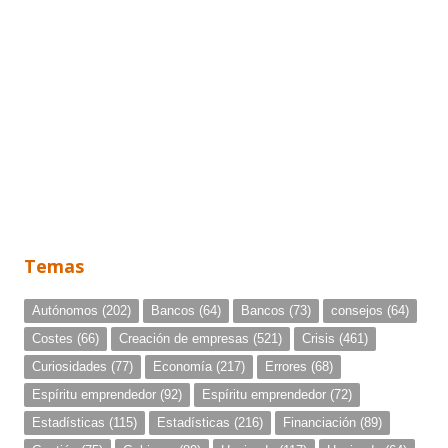
Temas
Autónomos
(202)
Bancos
(64)
Bancos
(73)
consejos
(64)
Costes
(66)
Creación de empresas
(521)
Crisis
(461)
Curiosidades
(77)
Economía
(217)
Errores
(68)
Espíritu emprendedor
(92)
Espíritu emprendedor
(72)
Estadísticas
(115)
Estadísticas
(216)
Financiación
(89)