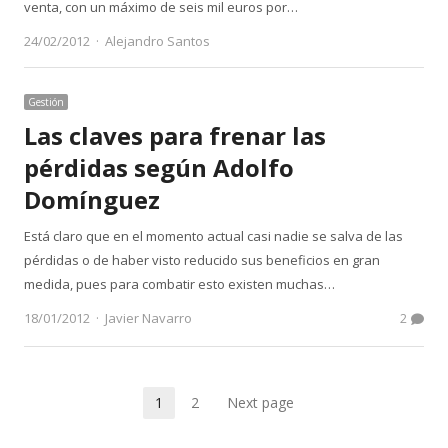
venta, con un máximo de seis mil euros por…
Author
24/02/2012
Alejandro Santos
Gestión
Las claves para frenar las
pérdidas según Adolfo
Domínguez
Está claro que en el momento actual casi nadie se salva de las
pérdidas o de haber visto reducido sus beneficios en gran
medida, pues para combatir esto existen muchas…
Author
18/01/2012
Javier Navarro
2
Paginación
1
2
Next page
Page
Page
de