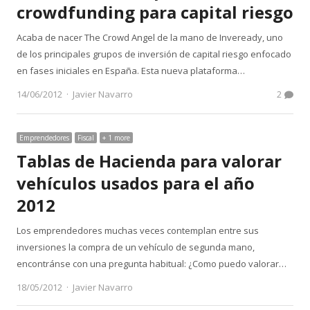
crowdfunding para capital riesgo
Acaba de nacer The Crowd Angel de la mano de Inveready, uno
de los principales grupos de inversión de capital riesgo enfocado
en fases iniciales en España. Esta nueva plataforma…
Author
14/06/2012
Javier Navarro
2
Emprendedores
Fiscal
+ 1 more
Tablas de Hacienda para valorar
vehículos usados para el año
2012
Los emprendedores muchas veces contemplan entre sus
inversiones la compra de un vehículo de segunda mano,
encontránse con una pregunta habitual: ¿Como puedo valorar…
Author
18/05/2012
Javier Navarro