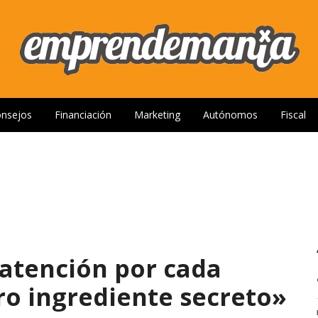
nsejos
Financiación
Marketing
Autónomos
Fiscal
atención por cada
tro ingrediente secreto»