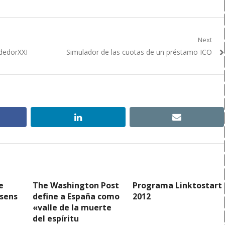
Next
Next
dedorXXI
Simulador de las cuotas de un préstamo ICO
post:
ebook
linkedin
email
e
The Washington Post
Programa Linktostart
usens
define a España como
2012
«valle de la muerte
del espíritu