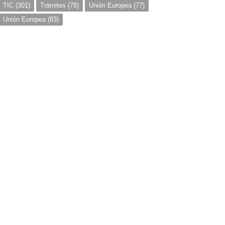
TIC
(301)
Trámites
(78)
Unión Europea
(77)
Unión Europea
(83)