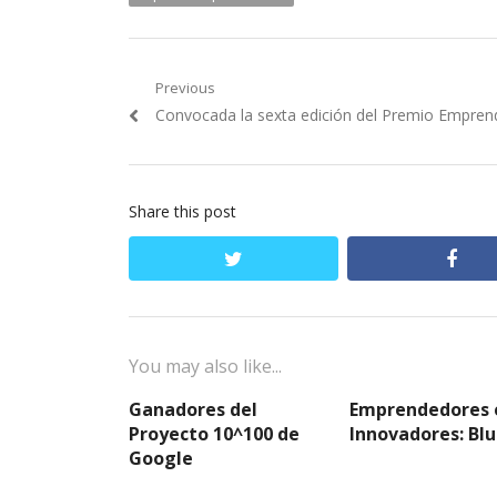
Navegación
Previous
Previous
Convocada la sexta edición del Premio Empren
de
post:
entradas
Share this post
twitter
fac
You may also like...
Ganadores del
Emprendedores 
Proyecto 10^100 de
Innovadores: Bl
Google