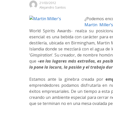
21/03/2012
Author
Alejandro Santos
¿Podemos enco
Martin Miller’
World Spirits Awards- realza su posicio
esencial: es una bebida con carácter para 
destilería, ubicada en Birmingham, Martin M
Islandia donde se mezclará con el agua de l
‘
Ginspiration
‘. Su creador, de nombre homón
que «
en los lugares más extraños, es posib
lo pone la locura, la pasión y el trabajo dur
Estamos ante la ginebra creada por
emp
emprendedores podamos disfrutarla en n
éxitos empresariales. De un tiempo a esta p
creando un ambiente especial para cerrar 
que se terminan no en una mesa ovalada per