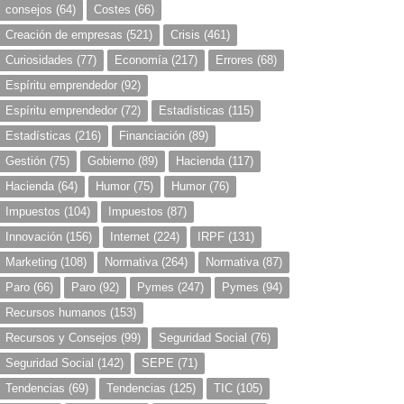
consejos
(64)
Costes
(66)
Creación de empresas
(521)
Crisis
(461)
Curiosidades
(77)
Economía
(217)
Errores
(68)
Espíritu emprendedor
(92)
Espíritu emprendedor
(72)
Estadísticas
(115)
Estadísticas
(216)
Financiación
(89)
Gestión
(75)
Gobierno
(89)
Hacienda
(117)
Hacienda
(64)
Humor
(75)
Humor
(76)
Impuestos
(104)
Impuestos
(87)
Innovación
(156)
Internet
(224)
IRPF
(131)
Marketing
(108)
Normativa
(264)
Normativa
(87)
Paro
(66)
Paro
(92)
Pymes
(247)
Pymes
(94)
Recursos humanos
(153)
Recursos y Consejos
(99)
Seguridad Social
(76)
Seguridad Social
(142)
SEPE
(71)
Tendencias
(69)
Tendencias
(125)
TIC
(105)