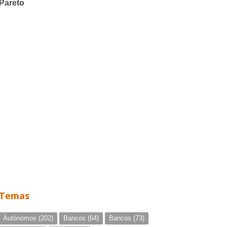
Temas
Autónomos
(202)
Bancos
(64)
Bancos
(73)