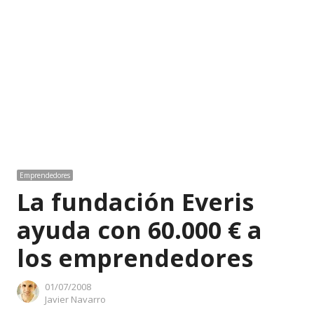
Emprendedores
La fundación Everis
ayuda con 60.000 € a
los emprendedores
01/07/2008
Author
Javier Navarro