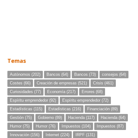
Temas
Autónomos
(202)
Bancos
(64)
Bancos
(73)
consejos
(64)
Costes
(66)
Creación de empresas
(521)
Crisis
(461)
Curiosidades
(77)
Economía
(217)
Errores
(68)
Espíritu emprendedor
(92)
Espíritu emprendedor
(72)
Estadísticas
(115)
Estadísticas
(216)
Financiación
(89)
Gestión
(75)
Gobierno
(89)
Hacienda
(117)
Hacienda
(64)
Humor
(75)
Humor
(76)
Impuestos
(104)
Impuestos
(87)
Innovación
(156)
Internet
(224)
IRPF
(131)