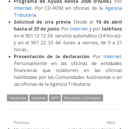
Programa de Ayuda Renta 2008 (PADRE)
. Por
Internet
. Por CD-ROM en oficinas de la
Agencia
Tributaria
.
Solicitud de cita previa
. Desde el
16 de abril
hasta el 29 de junio
. Por
Internet
y por
teléfono
en el 901 12 12 24 -servicio automático (24 horas)-
y en el 901 22 33 44 -lunes a viernes, de 9 a 21
horas-.
Presentación de la declaración
. Por
Internet
.
Personalmente en las oficinas de entidades
financieras que colaboren, en las oficinas
habilitadas por las Comunidades Autónomas o en
las oficinas de la Agencia Tributaria.
Hacienda
Internet
IRPF
Recursos y Consejos
Navegación
Previous
Next