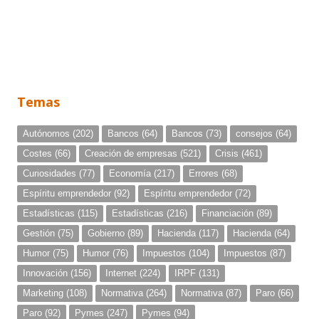
Temas
Autónomos
(202)
Bancos
(64)
Bancos
(73)
consejos
(64)
Costes
(66)
Creación de empresas
(521)
Crisis
(461)
Curiosidades
(77)
Economía
(217)
Errores
(68)
Espíritu emprendedor
(92)
Espíritu emprendedor
(72)
Estadísticas
(115)
Estadísticas
(216)
Financiación
(89)
Gestión
(75)
Gobierno
(89)
Hacienda
(117)
Hacienda
(64)
Humor
(75)
Humor
(76)
Impuestos
(104)
Impuestos
(87)
Innovación
(156)
Internet
(224)
IRPF
(131)
Marketing
(108)
Normativa
(264)
Normativa
(87)
Paro
(66)
Paro
(92)
Pymes
(247)
Pymes
(94)