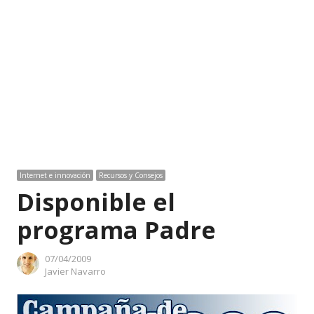
Internet e innovación
Recursos y Consejos
Disponible el
programa Padre
07/04/2009
Author
Javier Navarro