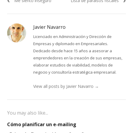
Previous
Next
Me siento inseguro
Lista de paraísos fiscales
de
post:
post:
entradas
Javier Navarro
Licenciado en Administración y Dirección de
Empresas y diplomado en Empresariales.
Dedicado desde hace 15 años a asesorar a
emprendedores en la creación de sus empresas,
elaborar estudios de viabilidad, modelos de
negocio y consultoría estratégica empresarial.
View all posts by Javier Navarro
→
You may also like...
Cómo planificar un e-mailing