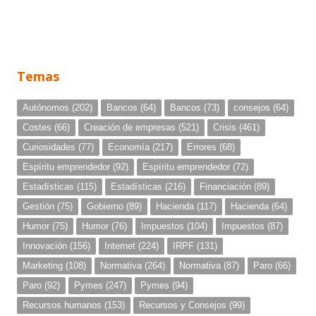
Temas
Autónomos
(202)
Bancos
(64)
Bancos
(73)
consejos
(64)
Costes
(66)
Creación de empresas
(521)
Crisis
(461)
Curiosidades
(77)
Economía
(217)
Errores
(68)
Espíritu emprendedor
(92)
Espíritu emprendedor
(72)
Estadísticas
(115)
Estadísticas
(216)
Financiación
(89)
Gestión
(75)
Gobierno
(89)
Hacienda
(117)
Hacienda
(64)
Humor
(75)
Humor
(76)
Impuestos
(104)
Impuestos
(87)
Innovación
(156)
Internet
(224)
IRPF
(131)
Marketing
(108)
Normativa
(264)
Normativa
(87)
Paro
(66)
Paro
(92)
Pymes
(247)
Pymes
(94)
Recursos humanos
(153)
Recursos y Consejos
(99)