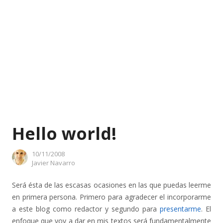
Hello world!
10/11/2008
Author
Javier Navarro
Será ésta de las escasas ocasiones en las que puedas leerme
en primera persona. Primero para agradecer el incorporarme
a este blog como redactor y segundo para
presentarme
. El
enfoque que voy a dar en mis textos será fundamentalmente