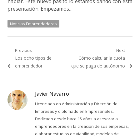
hablar. Este nuevo pasito lo estamos dando con esta
presentación. Empezamos…
Noticias Emprendedores
Navegación
Previous
Next
Previous
Next
Los ocho tipos de
Cómo calcular la cuota
de
post:
post:
emprendedor
que se paga de autónomo
entradas
Javier Navarro
Licenciado en Administración y Dirección de
Empresas y diplomado en Empresariales.
Dedicado desde hace 15 años a asesorar a
emprendedores en la creación de sus empresas,
elaborar estudios de viabilidad, modelos de