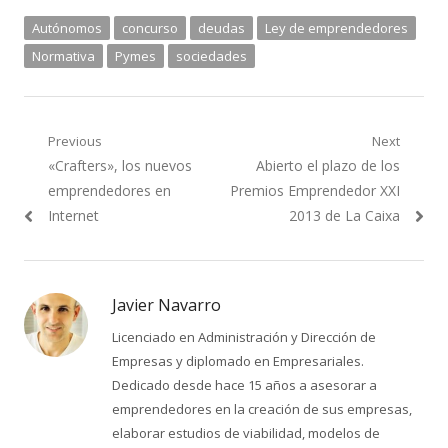
Autónomos
concurso
deudas
Ley de emprendedores
Normativa
Pymes
sociedades
Navegación
Previous
Next
Previous
Next
«Crafters», los nuevos
Abierto el plazo de los
de
post:
post:
emprendedores en
Premios Emprendedor XXI
entradas
Internet
2013 de La Caixa
Javier Navarro
Licenciado en Administración y Dirección de
Empresas y diplomado en Empresariales.
Dedicado desde hace 15 años a asesorar a
emprendedores en la creación de sus empresas,
elaborar estudios de viabilidad, modelos de