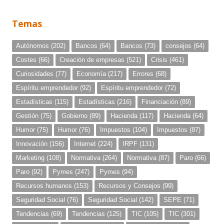
Temas
Autónomos
(202)
Bancos
(64)
Bancos
(73)
consejos
(64)
Costes
(66)
Creación de empresas
(521)
Crisis
(461)
Curiosidades
(77)
Economía
(217)
Errores
(68)
Espíritu emprendedor
(92)
Espíritu emprendedor
(72)
Estadísticas
(115)
Estadísticas
(216)
Financiación
(89)
Gestión
(75)
Gobierno
(89)
Hacienda
(117)
Hacienda
(64)
Humor
(75)
Humor
(76)
Impuestos
(104)
Impuestos
(87)
Innovación
(156)
Internet
(224)
IRPF
(131)
Marketing
(108)
Normativa
(264)
Normativa
(87)
Paro
(66)
Paro
(92)
Pymes
(247)
Pymes
(94)
Recursos humanos
(153)
Recursos y Consejos
(99)
Seguridad Social
(76)
Seguridad Social
(142)
SEPE
(71)
Tendencias
(69)
Tendencias
(125)
TIC
(105)
TIC
(301)