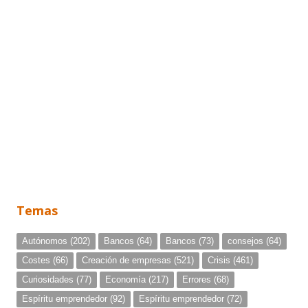
Temas
Autónomos
(202)
Bancos
(64)
Bancos
(73)
consejos
(64)
Costes
(66)
Creación de empresas
(521)
Crisis
(461)
Curiosidades
(77)
Economía
(217)
Errores
(68)
Espíritu emprendedor
(92)
Espíritu emprendedor
(72)