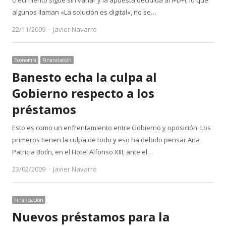
crecimiento sigue sin variar y la apuesta decidida al I+D+i, lo que
algunos llaman «La solución es digital«, no se…
Author
22/11/2009
Javier Navarro
Economía
Financiación
Banesto echa la culpa al
Gobierno respecto a los
préstamos
Esto es como un enfrentamiento entre Gobierno y oposición. Los
primeros tienen la culpa de todo y eso ha debido pensar Ana
Patricia Botín, en el Hotel Alfonso XIII, ante el…
Author
23/02/2009
Javier Navarro
Financiación
Nuevos préstamos para la