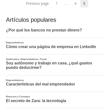
Paginación
Previous page
1
…
4
5
Page
Page
Page
de
Artículos populares
entradas