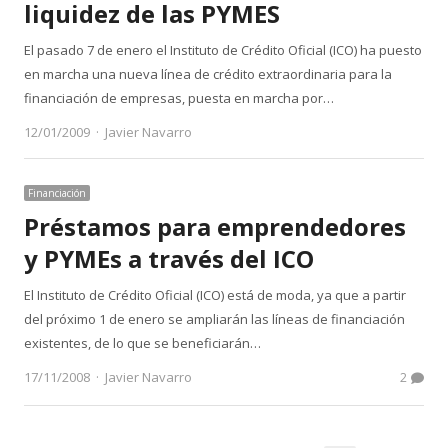
liquidez de las PYMES
El pasado 7 de enero el Instituto de Crédito Oficial (ICO) ha puesto
en marcha una nueva línea de crédito extraordinaria para la
financiación de empresas, puesta en marcha por…
Author
12/01/2009
Javier Navarro
Financiación
Préstamos para emprendedores
y PYMEs a través del ICO
El Instituto de Crédito Oficial (ICO) está de moda, ya que a partir
del próximo 1 de enero se ampliarán las líneas de financiación
existentes, de lo que se beneficiarán…
Author
17/11/2008
Javier Navarro
2