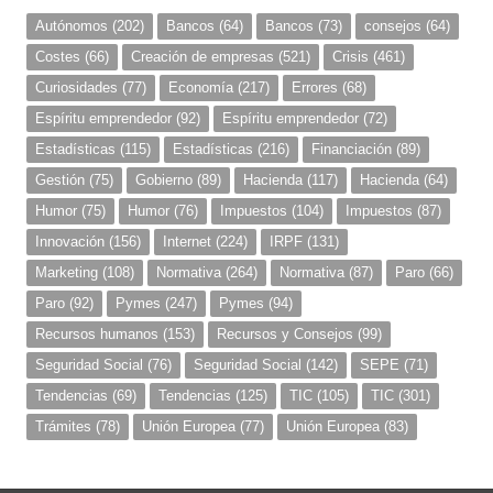
Autónomos
(202)
Bancos
(64)
Bancos
(73)
consejos
(64)
Costes
(66)
Creación de empresas
(521)
Crisis
(461)
Curiosidades
(77)
Economía
(217)
Errores
(68)
Espíritu emprendedor
(92)
Espíritu emprendedor
(72)
Estadísticas
(115)
Estadísticas
(216)
Financiación
(89)
Gestión
(75)
Gobierno
(89)
Hacienda
(117)
Hacienda
(64)
Humor
(75)
Humor
(76)
Impuestos
(104)
Impuestos
(87)
Innovación
(156)
Internet
(224)
IRPF
(131)
Marketing
(108)
Normativa
(264)
Normativa
(87)
Paro
(66)
Paro
(92)
Pymes
(247)
Pymes
(94)
Recursos humanos
(153)
Recursos y Consejos
(99)
Seguridad Social
(76)
Seguridad Social
(142)
SEPE
(71)
Tendencias
(69)
Tendencias
(125)
TIC
(105)
TIC
(301)
Trámites
(78)
Unión Europea
(77)
Unión Europea
(83)