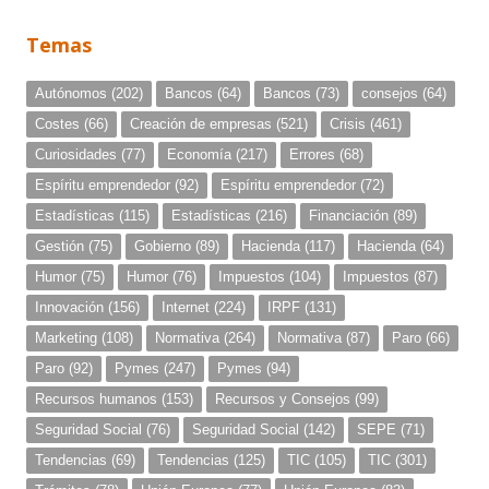
Temas
Autónomos
(202)
Bancos
(64)
Bancos
(73)
consejos
(64)
Costes
(66)
Creación de empresas
(521)
Crisis
(461)
Curiosidades
(77)
Economía
(217)
Errores
(68)
Espíritu emprendedor
(92)
Espíritu emprendedor
(72)
Estadísticas
(115)
Estadísticas
(216)
Financiación
(89)
Gestión
(75)
Gobierno
(89)
Hacienda
(117)
Hacienda
(64)
Humor
(75)
Humor
(76)
Impuestos
(104)
Impuestos
(87)
Innovación
(156)
Internet
(224)
IRPF
(131)
Marketing
(108)
Normativa
(264)
Normativa
(87)
Paro
(66)
Paro
(92)
Pymes
(247)
Pymes
(94)
Recursos humanos
(153)
Recursos y Consejos
(99)
Seguridad Social
(76)
Seguridad Social
(142)
SEPE
(71)
Tendencias
(69)
Tendencias
(125)
TIC
(105)
TIC
(301)