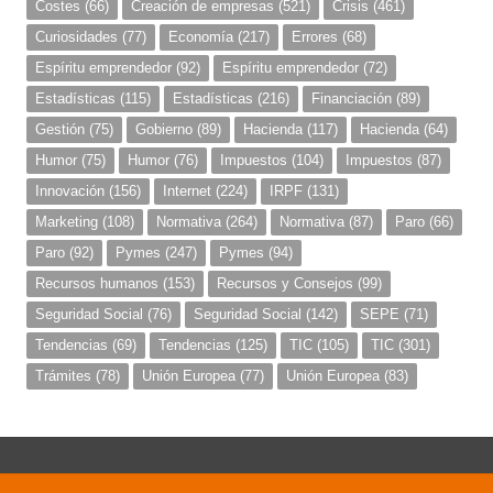
Costes
(66)
Creación de empresas
(521)
Crisis
(461)
Curiosidades
(77)
Economía
(217)
Errores
(68)
Espíritu emprendedor
(92)
Espíritu emprendedor
(72)
Estadísticas
(115)
Estadísticas
(216)
Financiación
(89)
Gestión
(75)
Gobierno
(89)
Hacienda
(117)
Hacienda
(64)
Humor
(75)
Humor
(76)
Impuestos
(104)
Impuestos
(87)
Innovación
(156)
Internet
(224)
IRPF
(131)
Marketing
(108)
Normativa
(264)
Normativa
(87)
Paro
(66)
Paro
(92)
Pymes
(247)
Pymes
(94)
Recursos humanos
(153)
Recursos y Consejos
(99)
Seguridad Social
(76)
Seguridad Social
(142)
SEPE
(71)
Tendencias
(69)
Tendencias
(125)
TIC
(105)
TIC
(301)
Trámites
(78)
Unión Europea
(77)
Unión Europea
(83)