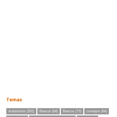
Temas
Autónomos
(202)
Bancos
(64)
Bancos
(73)
consejos
(64)