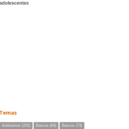
Temas
Autónomos
(202)
Bancos
(64)
Bancos
(73)