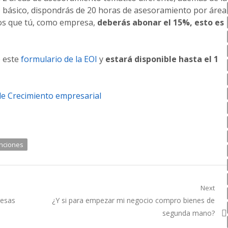
 básico, dispondrás de 20 horas de asesoramiento por área
los que tú, como empresa,
deberás abonar el 15%, esto es
e este
formulario de la EOI
y
estará disponible hasta el 1
de Crecimiento empresarial
nciones
Next
Next
resas
¿Y si para empezar mi negocio compro bienes de
post:
segunda mano?