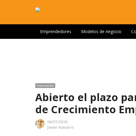
Emprendedores
Modelos de negocio
Co
Financiación
Abierto el plazo pa
de Crecimiento Emp
04/07/2016
Author
Javier Navarro