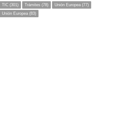
TIC
(301)
Trámites
(78)
Unión Europea
(77)
Unión Europea
(83)