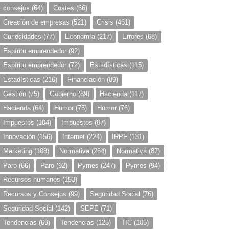
consejos
(64)
Costes
(66)
Creación de empresas
(521)
Crisis
(461)
Curiosidades
(77)
Economía
(217)
Errores
(68)
Espíritu emprendedor
(92)
Espíritu emprendedor
(72)
Estadísticas
(115)
Estadísticas
(216)
Financiación
(89)
Gestión
(75)
Gobierno
(89)
Hacienda
(117)
Hacienda
(64)
Humor
(75)
Humor
(76)
Impuestos
(104)
Impuestos
(87)
Innovación
(156)
Internet
(224)
IRPF
(131)
Marketing
(108)
Normativa
(264)
Normativa
(87)
Paro
(66)
Paro
(92)
Pymes
(247)
Pymes
(94)
Recursos humanos
(153)
Recursos y Consejos
(99)
Seguridad Social
(76)
Seguridad Social
(142)
SEPE
(71)
Tendencias
(69)
Tendencias
(125)
TIC
(105)