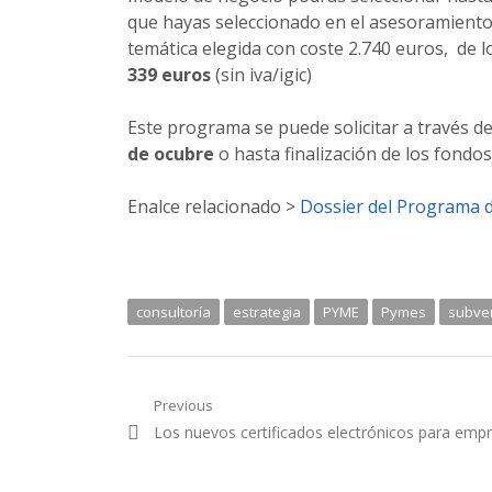
que hayas seleccionado en el asesoramiento
temática elegida con coste 2.740 euros, de 
339 euros
(sin iva/igic)
Este programa se puede solicitar a través d
de ocubre
o hasta finalización de los fondos
Enalce relacionado >
Dossier del Programa 
consultoría
estrategia
PYME
Pymes
subve
Navegación
Previous
Previous
Los nuevos certificados electrónicos para emp
de
post:
entradas