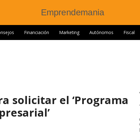
nsejos
Financiación
Marketing
Autónomos
Fiscal
ra solicitar el ‘Programa
resarial’