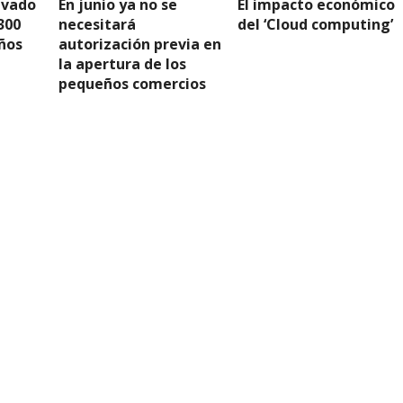
levado
En junio ya no se
El impacto económico
300
necesitará
del ‘Cloud computing’
ños
autorización previa en
la apertura de los
pequeños comercios