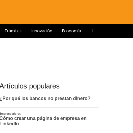
Open
Trámites
Innovación
Economía
search
panel
Artículos populares