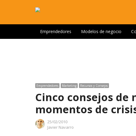
Emprendedores
Modelos de negocio
Co
Emprendedores
Marketing
Recursos y Consejos
Cinco consejos de 
momentos de crisi
25/02/2010
Author
Javier Navarro