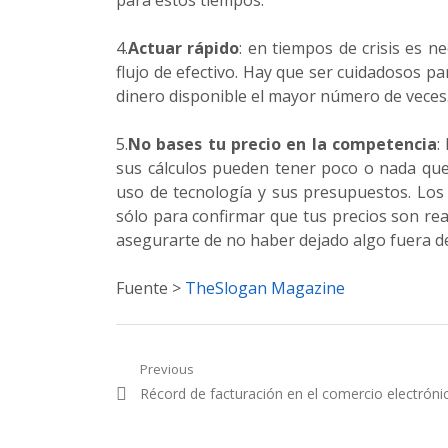
para estos tiempos.
4.
Actuar rápido
: en tiempos de crisis es n
flujo de efectivo. Hay que ser cuidadosos pa
dinero disponible el mayor número de veces
5.
No bases tu precio en la competencia
:
sus cálculos pueden tener poco o nada que
uso de tecnología y sus presupuestos. Lo
sólo para confirmar que tus precios son reali
asegurarte de no haber dejado algo fuera del
Fuente >
TheSlogan Magazine
Navegación
Previous
Previous
Récord de facturación en el comercio electróni
de
post:
entradas