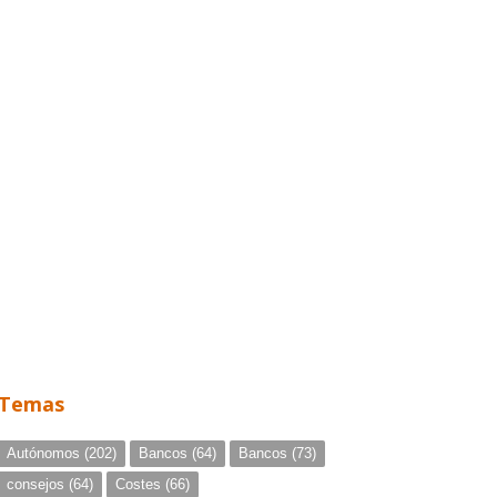
Temas
Autónomos
(202)
Bancos
(64)
Bancos
(73)
consejos
(64)
Costes
(66)