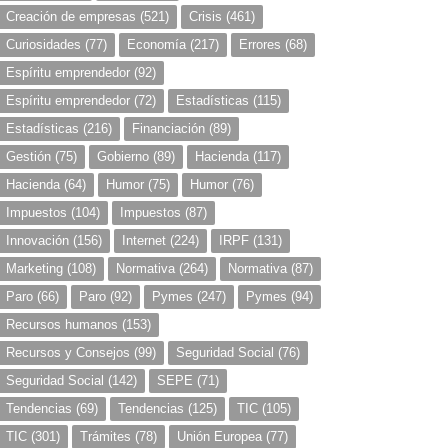
Creación de empresas
(521)
Crisis
(461)
Curiosidades
(77)
Economía
(217)
Errores
(68)
Espíritu emprendedor
(92)
Espíritu emprendedor
(72)
Estadísticas
(115)
Estadísticas
(216)
Financiación
(89)
Gestión
(75)
Gobierno
(89)
Hacienda
(117)
Hacienda
(64)
Humor
(75)
Humor
(76)
Impuestos
(104)
Impuestos
(87)
Innovación
(156)
Internet
(224)
IRPF
(131)
Marketing
(108)
Normativa
(264)
Normativa
(87)
Paro
(66)
Paro
(92)
Pymes
(247)
Pymes
(94)
Recursos humanos
(153)
Recursos y Consejos
(99)
Seguridad Social
(76)
Seguridad Social
(142)
SEPE
(71)
Tendencias
(69)
Tendencias
(125)
TIC
(105)
TIC
(301)
Trámites
(78)
Unión Europea
(77)