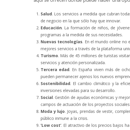
aquí se ofrecen donde puede haber una opo
Salud
. Los servicios a medida que cubran toda
de negocio en la que sólo hay que innovar.
Educación
. La formación de niños, de jóven
programas a la medida de sus necesidades.
Nuevas tecnologías
. En el mundo online no e
mejores servicios a través de la plataforma univ
Turismo
. Más de 45 millones de turistas visit
servicios y atención personalizada.
Tercera edad
. En España viven más de ocho
pueden permanecer ajenos los nuevos empren
Sostenibilidad
. El cambio climático y la efi
inversiones elevadas para su desarrollo.
Social
. Gestión de ayudas económicas y mejora
campos de actuación de los proyectos sociales
Moda y lujo
. Joyas, prendas de vestir, compl
público inmune a la crisis.
’Low cost’
. El atractivo de los precios bajos