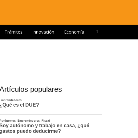
Open
Trámites
Innovación
Economía
search
panel
Artículos populares