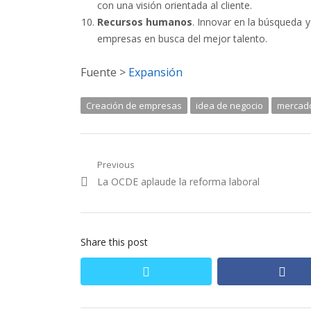
con una visión orientada al cliente.
Recursos humanos
. Innovar en la búsqueda 
empresas en busca del mejor talento.
Fuente >
Expansión
Creación de empresas
idea de negocio
mercad
Navegación
Previous
Previous
La OCDE aplaude la reforma laboral
de
post:
entradas
Share this post
twitter
fac