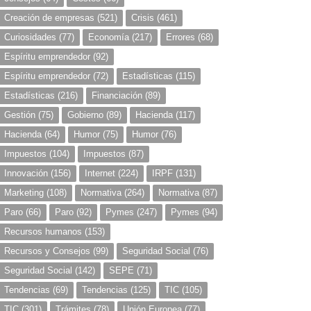
Creación de empresas
(521)
Crisis
(461)
Curiosidades
(77)
Economía
(217)
Errores
(68)
Espíritu emprendedor
(92)
Espíritu emprendedor
(72)
Estadísticas
(115)
Estadísticas
(216)
Financiación
(89)
Gestión
(75)
Gobierno
(89)
Hacienda
(117)
Hacienda
(64)
Humor
(75)
Humor
(76)
Impuestos
(104)
Impuestos
(87)
Innovación
(156)
Internet
(224)
IRPF
(131)
Marketing
(108)
Normativa
(264)
Normativa
(87)
Paro
(66)
Paro
(92)
Pymes
(247)
Pymes
(94)
Recursos humanos
(153)
Recursos y Consejos
(99)
Seguridad Social
(76)
Seguridad Social
(142)
SEPE
(71)
Tendencias
(69)
Tendencias
(125)
TIC
(105)
TIC
(301)
Trámites
(78)
Unión Europea
(77)