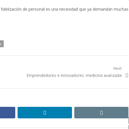
y fidelización de personal es una necesidad que ya demandan muchas
o
Next
Next
Emprendedores e innovadores: medicina avanzada
post:
ebook
linkedin
email