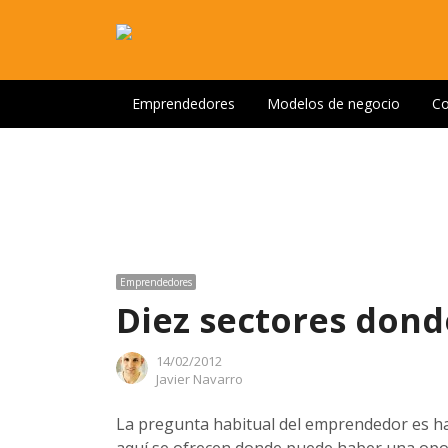
Emprendedores
Modelos de negocio
Co
Emprendedores
Diez sectores don
14/02/2012
Author
Javier Navarro
La pregunta habitual del emprendedor es hac