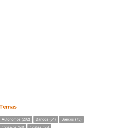
Temas
Autónomos
(202)
Bancos
(64)
Bancos
(73)
consejos
(64)
Costes
(66)