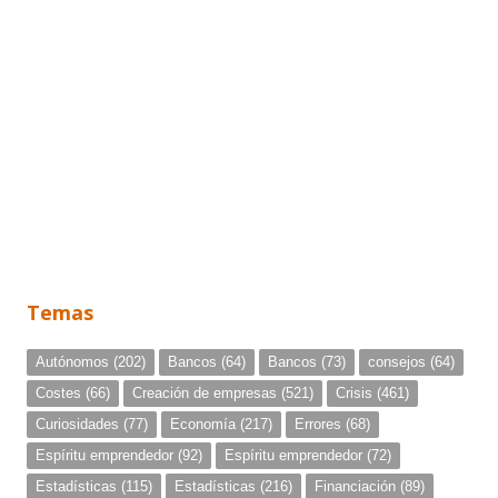
Temas
Autónomos
(202)
Bancos
(64)
Bancos
(73)
consejos
(64)
Costes
(66)
Creación de empresas
(521)
Crisis
(461)
Curiosidades
(77)
Economía
(217)
Errores
(68)
Espíritu emprendedor
(92)
Espíritu emprendedor
(72)
Estadísticas
(115)
Estadísticas
(216)
Financiación
(89)