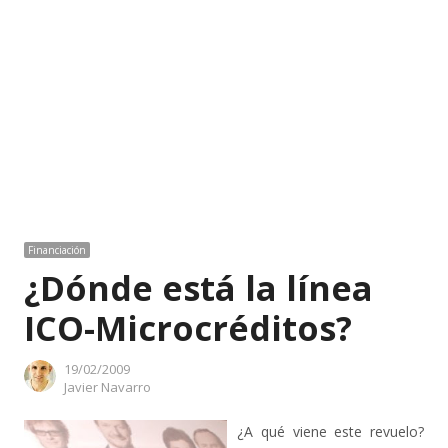
Financiación
¿Dónde está la línea
ICO-Microcréditos?
19/02/2009
Author
Javier Navarro
¿A qué viene este revuelo?