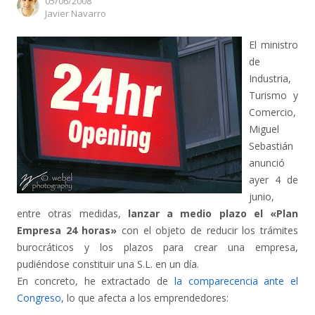
05/06/2008
Author
Javier Navarro
El ministro
de
Industria,
Turismo y
Comercio,
Miguel
Sebastián
anunció
ayer 4 de
junio,
entre otras medidas,
lanzar a medio plazo el «Plan
Empresa 24 horas»
con el objeto de reducir los trámites
burocráticos y los plazos para crear una empresa,
pudiéndose constituir una S.L. en un día.
En concreto, he extractado de
la comparecencia ante el
Congreso
, lo que afecta a los emprendedores: