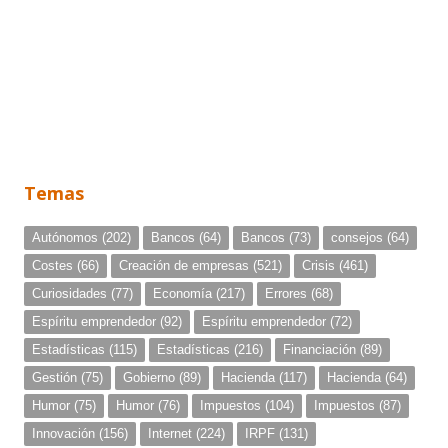
Temas
Autónomos
(202)
Bancos
(64)
Bancos
(73)
consejos
(64)
Costes
(66)
Creación de empresas
(521)
Crisis
(461)
Curiosidades
(77)
Economía
(217)
Errores
(68)
Espíritu emprendedor
(92)
Espíritu emprendedor
(72)
Estadísticas
(115)
Estadísticas
(216)
Financiación
(89)
Gestión
(75)
Gobierno
(89)
Hacienda
(117)
Hacienda
(64)
Humor
(75)
Humor
(76)
Impuestos
(104)
Impuestos
(87)
Innovación
(156)
Internet
(224)
IRPF
(131)