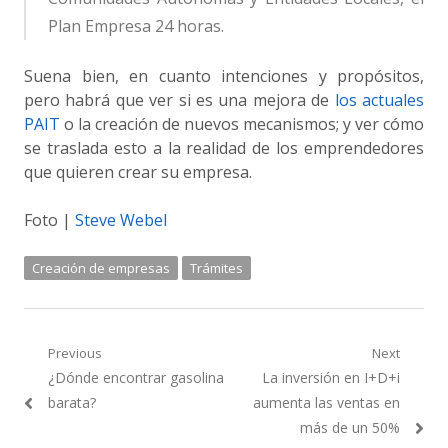
Plan Empresa 24 horas.
Suena bien, en cuanto intenciones y propósitos,
pero habrá que ver si es una mejora de
los actuales
PAIT
o la creación de nuevos mecanismos; y ver cómo
se traslada esto a la realidad de los emprendedores
que quieren crear su empresa.
Foto |
Steve Webel
Creación de empresas
Trámites
Navegación
Previous
Next
Previous
Next
¿Dónde encontrar gasolina
La inversión en I+D+i
de
post:
post:
barata?
aumenta las ventas en
entradas
más de un 50%