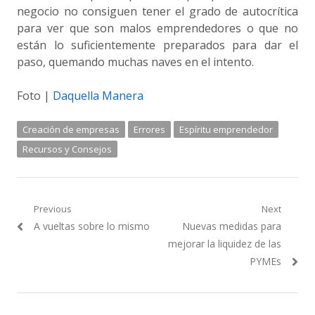
negocio no consiguen tener el grado de autocrítica
para ver que son malos emprendedores o que no
están lo suficientemente preparados para dar el
paso, quemando muchas naves en el intento.
Foto |
Daquella Manera
Creación de empresas
Errores
Espíritu emprendedor
Recursos y Consejos
Navegación
Previous
Next
Previous
Next
A vueltas sobre lo mismo
Nuevas medidas para
de
post:
post:
mejorar la liquidez de las
entradas
PYMEs