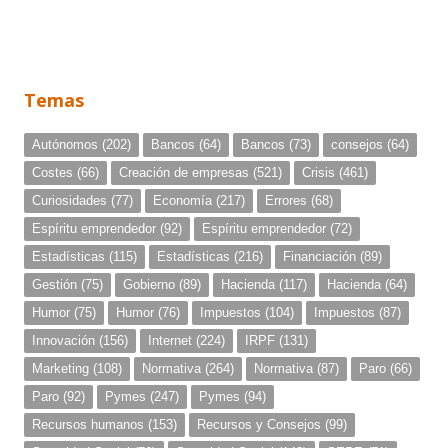
Temas
Autónomos
(202)
Bancos
(64)
Bancos
(73)
consejos
(64)
Costes
(66)
Creación de empresas
(521)
Crisis
(461)
Curiosidades
(77)
Economía
(217)
Errores
(68)
Espíritu emprendedor
(92)
Espíritu emprendedor
(72)
Estadísticas
(115)
Estadísticas
(216)
Financiación
(89)
Gestión
(75)
Gobierno
(89)
Hacienda
(117)
Hacienda
(64)
Humor
(75)
Humor
(76)
Impuestos
(104)
Impuestos
(87)
Innovación
(156)
Internet
(224)
IRPF
(131)
Marketing
(108)
Normativa
(264)
Normativa
(87)
Paro
(66)
Paro
(92)
Pymes
(247)
Pymes
(94)
Recursos humanos
(153)
Recursos y Consejos
(99)