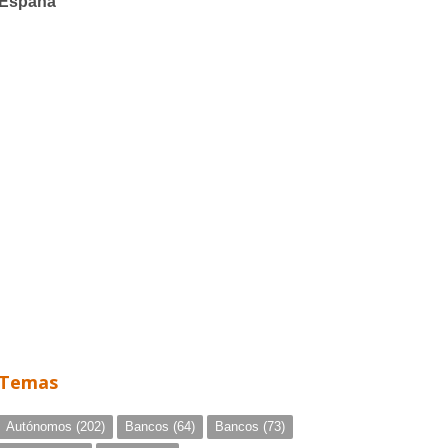
Temas
Autónomos
(202)
Bancos
(64)
Bancos
(73)