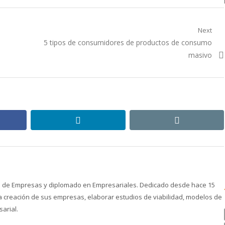
Next
Next
5 tipos de consumidores de productos de consumo
post:
masivo
ebook
linkedin
email
ón de Empresas y diplomado en Empresariales. Dedicado desde hace 15
creación de sus empresas, elaborar estudios de viabilidad, modelos de
arial.