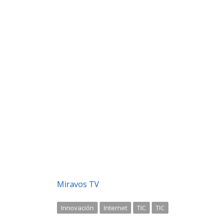
Miravos TV
Innovación
Internet
TIC
TIC