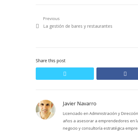
Navegación
Previous
Previous
La gestión de bares y restaurantes
de
post:
entradas
Share this post
twitter
fac
Javier Navarro
Licenciado en Administración y Direcci
años a asesorar a emprendedores en la 
negocio y consultoría estratégica empres