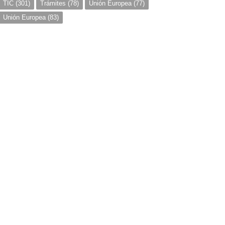
TIC
(301)
Trámites
(78)
Unión Europea
(77)
Unión Europea
(83)