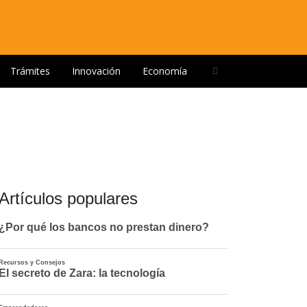
Open
Trámites
Innovación
Economía
search
panel
Artículos populares