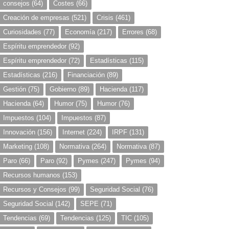
consejos
(64)
Costes
(66)
Creación de empresas
(521)
Crisis
(461)
Curiosidades
(77)
Economía
(217)
Errores
(68)
Espíritu emprendedor
(92)
Espíritu emprendedor
(72)
Estadísticas
(115)
Estadísticas
(216)
Financiación
(89)
Gestión
(75)
Gobierno
(89)
Hacienda
(117)
Hacienda
(64)
Humor
(75)
Humor
(76)
Impuestos
(104)
Impuestos
(87)
Innovación
(156)
Internet
(224)
IRPF
(131)
Marketing
(108)
Normativa
(264)
Normativa
(87)
Paro
(66)
Paro
(92)
Pymes
(247)
Pymes
(94)
Recursos humanos
(153)
Recursos y Consejos
(99)
Seguridad Social
(76)
Seguridad Social
(142)
SEPE
(71)
Tendencias
(69)
Tendencias
(125)
TIC
(105)