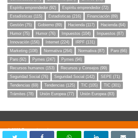
Espíritu emprendedor
(92)
Espíritu emprendedor
(72)
Estadísticas
(115)
Estadísticas
(216)
Financiación
(89)
Gestión
(75)
Gobierno
(89)
Hacienda
(117)
Hacienda
(64)
Humor
(75)
Humor
(76)
Impuestos
(104)
Impuestos
(87)
Innovación
(156)
Internet
(224)
IRPF
(131)
Marketing
(108)
Normativa
(264)
Normativa
(87)
Paro
(66)
Paro
(92)
Pymes
(247)
Pymes
(94)
Recursos humanos
(153)
Recursos y Consejos
(99)
Seguridad Social
(76)
Seguridad Social
(142)
SEPE
(71)
Tendencias
(69)
Tendencias
(125)
TIC
(105)
TIC
(301)
Trámites
(78)
Unión Europea
(77)
Unión Europea
(83)
© 2020 Emprendemania
twitter
facebook
whatsapp
linkedin
emai
;)