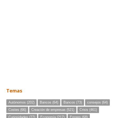
Temas
Autónomos
(202)
Bancos
(64)
Bancos
(73)
consejos
(64)
Costes
(66)
Creación de empresas
(521)
Crisis
(461)
Curiosidades
(77)
Economía
(217)
Errores
(68)