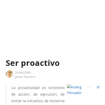
Ser proactivo
25/06/2009
Author
Javier Navarro
La proactividad es sinónimo
de acción, de ejecución, de
tomar la iniciativa, de moverse