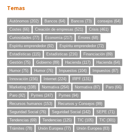
Temas
Autónomos
(202)
Bancos
(64)
Bancos
(73)
consejos
(64)
Costes
(66)
Creación de empresas
(521)
Crisis
(461)
Curiosidades
(77)
Economía
(217)
Errores
(68)
Espíritu emprendedor
(92)
Espíritu emprendedor
(72)
Estadísticas
(115)
Estadísticas
(216)
Financiación
(89)
Gestión
(75)
Gobierno
(89)
Hacienda
(117)
Hacienda
(64)
Humor
(75)
Humor
(76)
Impuestos
(104)
Impuestos
(87)
Innovación
(156)
Internet
(224)
IRPF
(131)
Marketing
(108)
Normativa
(264)
Normativa
(87)
Paro
(66)
Paro
(92)
Pymes
(247)
Pymes
(94)
Recursos humanos
(153)
Recursos y Consejos
(99)
Seguridad Social
(76)
Seguridad Social
(142)
SEPE
(71)
Tendencias
(69)
Tendencias
(125)
TIC
(105)
TIC
(301)
Trámites
(78)
Unión Europea
(77)
Unión Europea
(83)