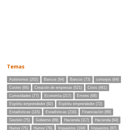
Temas
Autónomos
(202)
Bancos
(64)
Bancos
(73)
consejos
(64)
Costes
(66)
Creación de empresas
(521)
Crisis
(461)
Curiosidades
(77)
Economía
(217)
Errores
(68)
Espíritu emprendedor
(92)
Espíritu emprendedor
(72)
Estadísticas
(115)
Estadísticas
(216)
Financiación
(89)
Gestión
(75)
Gobierno
(89)
Hacienda
(117)
Hacienda
(64)
Humor
(75)
Humor
(76)
Impuestos
(104)
Impuestos
(87)