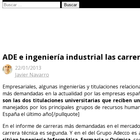
Open
Buscar:
search
panel
ADE e ingeniería industrial las carr
22/01/2013
Author
Javier Navarro
Empresariales, algunas ingenierías y titulaciones relacio
más demandadas en la actualidad por las empresas españ
son las dos titulaciones universitarias que reciben
manejados por los principales grupos de recursos humanos
España el último año[/pullquote]
En el informe de carreras más demandadas en el mercado 
carrera técnica es segunda. Y en el del Grupo Adecco es al
sitúan Ingeniería Informática, Farmacia y Química
, s