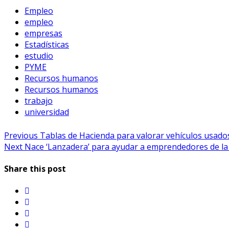
Empleo
empleo
empresas
Estadísticas
estudio
PYME
Recursos humanos
Recursos humanos
trabajo
universidad
Navegación
Previous
Previous
Tablas de Hacienda para valorar vehículos usado
Next
post:
Next
Nace ‘Lanzadera’ para ayudar a emprendedores de l
de
post:
entradas
Share this post
twitter
facebook
linkedin
email