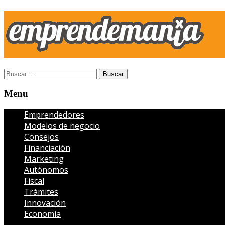
Open
Buscar:
search
panel
Menu
Menu
Emprendedores
Modelos de negocio
Consejos
Financiación
Marketing
Autónomos
Fiscal
Trámites
Innovación
Economía