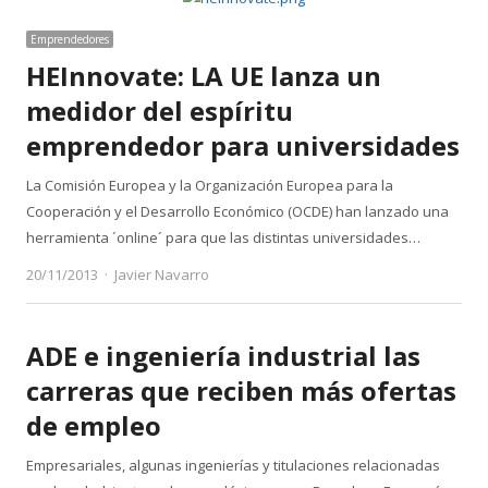
Emprendedores
HEInnovate: LA UE lanza un
medidor del espíritu
emprendedor para universidades
La Comisión Europea y la Organización Europea para la
Cooperación y el Desarrollo Económico (OCDE) han lanzado una
herramienta ´online´ para que las distintas universidades…
Author
20/11/2013
Javier Navarro
ADE e ingeniería industrial las
carreras que reciben más ofertas
de empleo
Empresariales, algunas ingenierías y titulaciones relacionadas