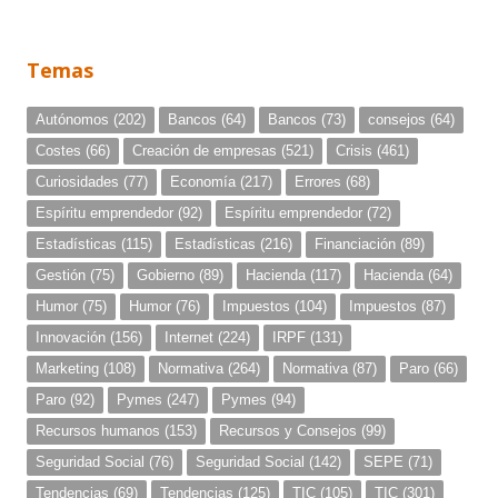
Temas
Autónomos
(202)
Bancos
(64)
Bancos
(73)
consejos
(64)
Costes
(66)
Creación de empresas
(521)
Crisis
(461)
Curiosidades
(77)
Economía
(217)
Errores
(68)
Espíritu emprendedor
(92)
Espíritu emprendedor
(72)
Estadísticas
(115)
Estadísticas
(216)
Financiación
(89)
Gestión
(75)
Gobierno
(89)
Hacienda
(117)
Hacienda
(64)
Humor
(75)
Humor
(76)
Impuestos
(104)
Impuestos
(87)
Innovación
(156)
Internet
(224)
IRPF
(131)
Marketing
(108)
Normativa
(264)
Normativa
(87)
Paro
(66)
Paro
(92)
Pymes
(247)
Pymes
(94)
Recursos humanos
(153)
Recursos y Consejos
(99)
Seguridad Social
(76)
Seguridad Social
(142)
SEPE
(71)
Tendencias
(69)
Tendencias
(125)
TIC
(105)
TIC
(301)