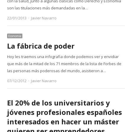
con la salud, junto a algunas clásicas como Derecho y Economía
son las titulaciones más demandadas en la…
Author
22/01/2013
Javier Navarro
Economía
La fábrica de poder
Hoy les traemos una infografia donde podemos ver y envidiar
que más de la mitad de los 71 miembros de la lista de Forbes de
las personas más poderosas del mundo, asistieron a…
Author
07/12/2012
Javier Navarro
El 20% de los universitarios y
jóvenes profesionales españoles
interesados en hacer un máster
quieren ser emprendedores