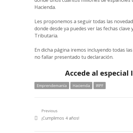
donde unos cuantos millones de españoles ti
Hacienda.
Les proponemos a seguir todas las novedade
donde desde ya puedes ver las fechas clave 
Tributaria.
En dicha página iremos incluyendo todas las n
no fallar presentado tu declaración.
Accede al especial
Emprendemanía
Hacienda
IRPF
Navegación
Previous
Previous
¡Cumplimos 4 años!
de
post: