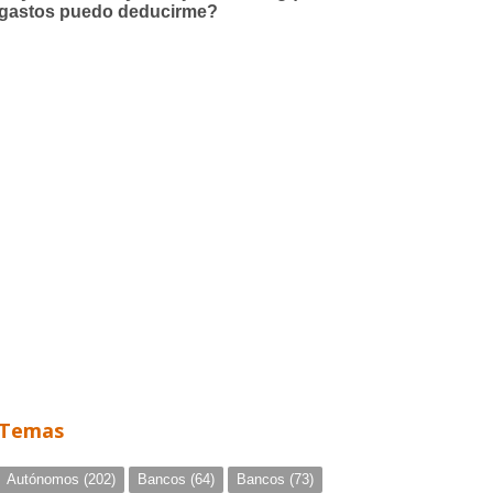
Temas
Autónomos
(202)
Bancos
(64)
Bancos
(73)