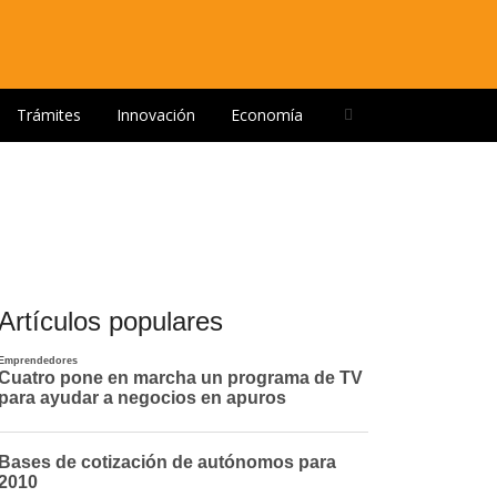
Open
Trámites
Innovación
Economía
search
panel
Artículos populares