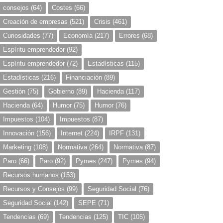
consejos
(64)
Costes
(66)
Creación de empresas
(521)
Crisis
(461)
Curiosidades
(77)
Economía
(217)
Errores
(68)
Espíritu emprendedor
(92)
Espíritu emprendedor
(72)
Estadísticas
(115)
Estadísticas
(216)
Financiación
(89)
Gestión
(75)
Gobierno
(89)
Hacienda
(117)
Hacienda
(64)
Humor
(75)
Humor
(76)
Impuestos
(104)
Impuestos
(87)
Innovación
(156)
Internet
(224)
IRPF
(131)
Marketing
(108)
Normativa
(264)
Normativa
(87)
Paro
(66)
Paro
(92)
Pymes
(247)
Pymes
(94)
Recursos humanos
(153)
Recursos y Consejos
(99)
Seguridad Social
(76)
Seguridad Social
(142)
SEPE
(71)
Tendencias
(69)
Tendencias
(125)
TIC
(105)