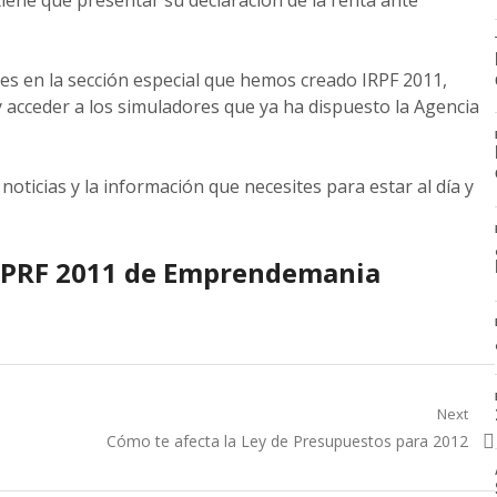
ene que presentar su declaración de la renta ante
s en la sección especial que hemos creado IRPF 2011,
y acceder a los simuladores que ya ha dispuesto la Agencia
oticias y la información que necesites para estar al día y
 IPRF 2011 de Emprendemania
Next
Next
Cómo te afecta la Ley de Presupuestos para 2012
post: