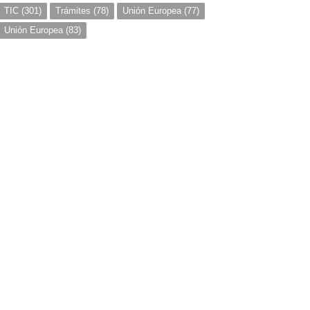
TIC
(301)
Trámites
(78)
Unión Europea
(77)
Unión Europea
(83)