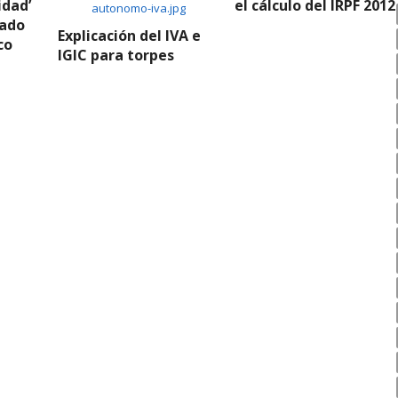
idad’
el cálculo del IRPF 2012
vado
Explicación del IVA e
co
IGIC para torpes