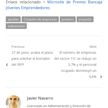
Enlace relacionado >
Microsite de Premio Bancaja
Jóvenes Emprendedores
ayudas
Creación de empresas
premios
proyecto
subvencion
Navegación
Previous
Next
Previous
Next
27 de junio: acaba el plazo
El número de empresas
de
post:
post:
para solicitar el borrador
del sector TIC se redujo un
entradas
del IRPF
3,7% y el personal
ocupado disminuyó un
4,6%
Javier Navarro
Licenciado en Administración y Dirección de