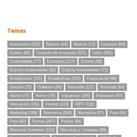
Temas
Autónomos
(202)
Bancos
(64)
Bancos
(73)
consejos
(64)
Costes
(66)
Creación de empresas
(521)
Crisis
(461)
Curiosidades
(77)
Economía
(217)
Errores
(68)
Espíritu emprendedor
(92)
Espíritu emprendedor
(72)
Estadísticas
(115)
Estadísticas
(216)
Financiación
(89)
Gestión
(75)
Gobierno
(89)
Hacienda
(117)
Hacienda
(64)
Humor
(75)
Humor
(76)
Impuestos
(104)
Impuestos
(87)
Innovación
(156)
Internet
(224)
IRPF
(131)
Marketing
(108)
Normativa
(264)
Normativa
(87)
Paro
(66)
Paro
(92)
Pymes
(247)
Pymes
(94)
Recursos humanos
(153)
Recursos y Consejos
(99)