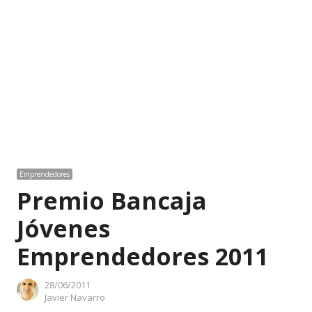
Emprendedores
Premio Bancaja
Jóvenes
Emprendedores 2011
28/06/2011
Author
Javier Navarro