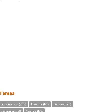
Temas
Autónomos
(202)
Bancos
(64)
Bancos
(73)
consejos
(64)
Costes
(66)