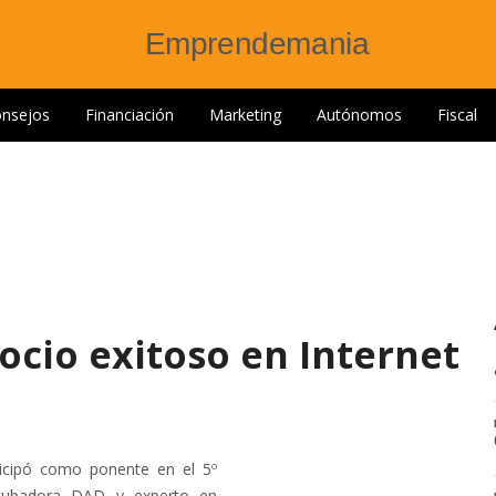
nsejos
Financiación
Marketing
Autónomos
Fiscal
cio exitoso en Internet
icipó como ponente en el 5º
incubadora DAD y experto en