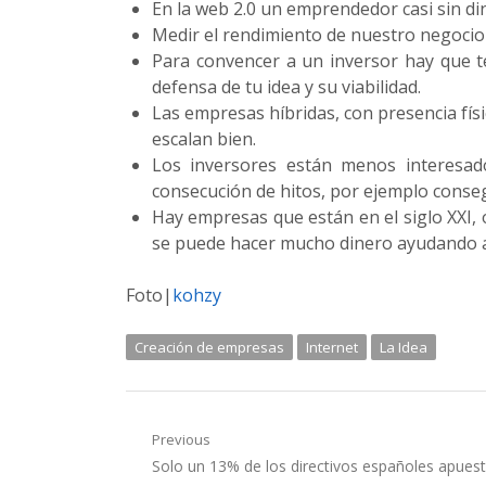
En la web 2.0 un emprendedor casi sin d
Medir el rendimiento de nuestro negocio
Para convencer a un inversor hay que te
defensa de tu idea y su viabilidad.
Las empresas híbridas, con presencia físi
escalan bien.
Los inversores están menos interesad
consecución de hitos, por ejemplo conse
Hay empresas que están en el siglo XXI, o
se puede hacer mucho dinero ayudando a e
Foto|
kohzy
Creación de empresas
Internet
La Idea
Navegación
Previous
Previous
Solo un 13% de los directivos españoles apues
de