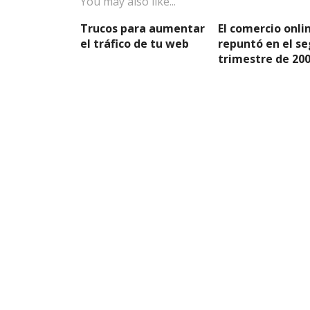
You may also like...
Trucos para aumentar
El comercio onli
el tráfico de tu web
repuntó en el s
trimestre de 20