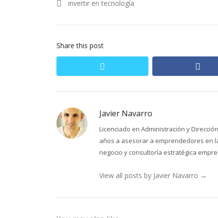
post:
invertir en tecnología
entradas
Share this post
twitter
fac
Javier Navarro
Licenciado en Administración y Direcci
años a asesorar a emprendedores en la 
negocio y consultoría estratégica empres
View all posts by Javier Navarro
→