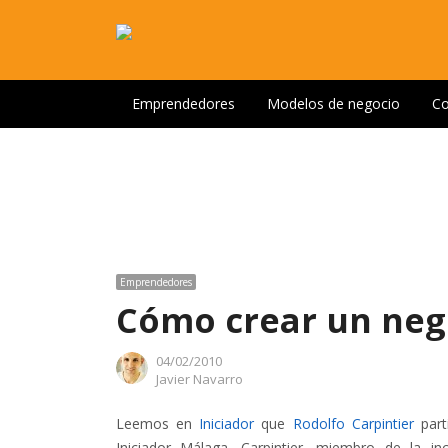
Emprendedores
Modelos de negocio
Co
Emprendedores
Cómo crear un nego
04/02/2010
Author
Javier Navarro
Leemos en
Iniciador
que
Rodolfo Carpintier
part
Iniciador Málaga. Carpintier, miembro de la 