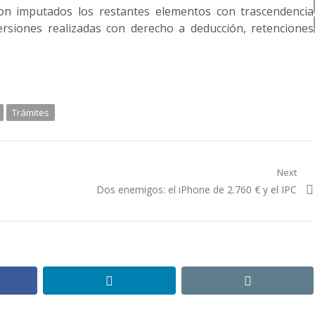
on imputados los restantes elementos con trascendencia
versiones realizadas con derecho a deducción, retenciones
Trámites
Next
Next post:
Dos enemigos: el iPhone de 2.760 € y el IPC
ebook
linkedin
email