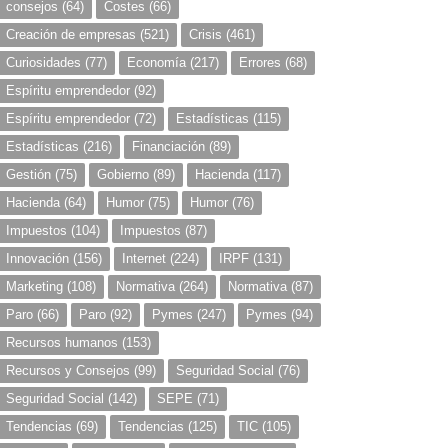
consejos
(64)
Costes
(66)
Creación de empresas
(521)
Crisis
(461)
Curiosidades
(77)
Economía
(217)
Errores
(68)
Espíritu emprendedor
(92)
Espíritu emprendedor
(72)
Estadísticas
(115)
Estadísticas
(216)
Financiación
(89)
Gestión
(75)
Gobierno
(89)
Hacienda
(117)
Hacienda
(64)
Humor
(75)
Humor
(76)
Impuestos
(104)
Impuestos
(87)
Innovación
(156)
Internet
(224)
IRPF
(131)
Marketing
(108)
Normativa
(264)
Normativa
(87)
Paro
(66)
Paro
(92)
Pymes
(247)
Pymes
(94)
Recursos humanos
(153)
Recursos y Consejos
(99)
Seguridad Social
(76)
Seguridad Social
(142)
SEPE
(71)
Tendencias
(69)
Tendencias
(125)
TIC
(105)