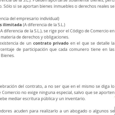
rencia de la S.L.). Pueden aportarse solamente bienes, pero
. Sólo si se aportan bienes inmuebles o derechos reales se
rencia del empresario individual)
s ilimitada
(A diferencia de la S.L.)
A diferencia de la S.L.), se rige por el Código de Comercio en
n materia de derechos y obligaciones.
 existencia de un
contrato privado
en el que se detalle la
rcentaje de participación que cada comunero tiene en las
 Bienes.
ebración del contrato, a no ser que en el mismo se diga lo
de Comercio no exige ninguna especial, salvo que se aporten
ebe mediar escritura pública y un inventario.
edores acuden para realizarlo a un abogado o algunos se