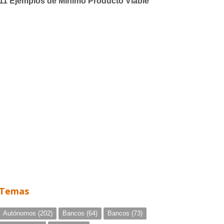
Temas
Autónomos
(202)
Bancos
(64)
Bancos
(73)