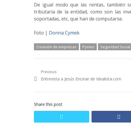
De igual modo que las rentas, también s
tributaria de la entidad, como son las in
soportadas, etc, que han de computarse.
Foto |
Donna Cymek
Creación de empresas
Pymes
Seguridad Social
Navegación de entradas
Previous
Previous post:
Entrevista a Jesús Encinar de Idealista.com
Share this post
twitter
fac