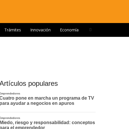
Open
Trámites
Innovación
Economía
search
panel
Artículos populares