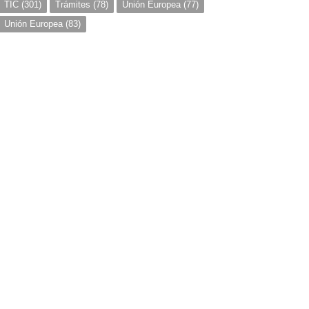
TIC
(301)
Trámites
(78)
Unión Europea
(77)
Unión Europea
(83)