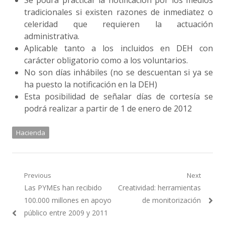
Se podrá practicar la notificación por los medios
tradicionales si existen razones de inmediatez o
celeridad que requieren la actuación
administrativa.
Aplicable tanto a los incluidos en DEH con
carácter obligatorio como a los voluntarios.
No son días inhábiles (no se descuentan si ya se
ha puesto la notificación en la DEH)
Esta posibilidad de señalar días de cortesía se
podrá realizar a partir de 1 de enero de 2012
Hacienda
Navegación
Previous
Next
Previous
Next
Las PYMEs han recibido
Creatividad: herramientas
de
post:
post:
100.000 millones en apoyo
de monitorización
entradas
público entre 2009 y 2011