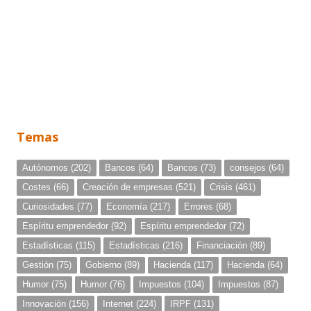
Temas
Autónomos
(202)
Bancos
(64)
Bancos
(73)
consejos
(64)
Costes
(66)
Creación de empresas
(521)
Crisis
(461)
Curiosidades
(77)
Economía
(217)
Errores
(68)
Espíritu emprendedor
(92)
Espíritu emprendedor
(72)
Estadísticas
(115)
Estadísticas
(216)
Financiación
(89)
Gestión
(75)
Gobierno
(89)
Hacienda
(117)
Hacienda
(64)
Humor
(75)
Humor
(76)
Impuestos
(104)
Impuestos
(87)
Innovación
(156)
Internet
(224)
IRPF
(131)