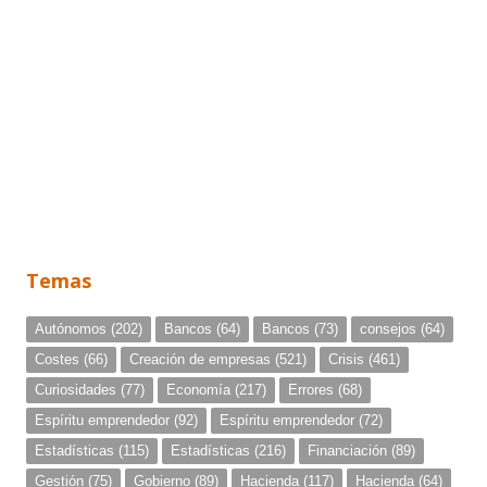
Temas
Autónomos
(202)
Bancos
(64)
Bancos
(73)
consejos
(64)
Costes
(66)
Creación de empresas
(521)
Crisis
(461)
Curiosidades
(77)
Economía
(217)
Errores
(68)
Espíritu emprendedor
(92)
Espíritu emprendedor
(72)
Estadísticas
(115)
Estadísticas
(216)
Financiación
(89)
Gestión
(75)
Gobierno
(89)
Hacienda
(117)
Hacienda
(64)