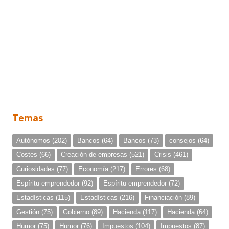
Temas
Autónomos
(202)
Bancos
(64)
Bancos
(73)
consejos
(64)
Costes
(66)
Creación de empresas
(521)
Crisis
(461)
Curiosidades
(77)
Economía
(217)
Errores
(68)
Espíritu emprendedor
(92)
Espíritu emprendedor
(72)
Estadísticas
(115)
Estadísticas
(216)
Financiación
(89)
Gestión
(75)
Gobierno
(89)
Hacienda
(117)
Hacienda
(64)
Humor
(75)
Humor
(76)
Impuestos
(104)
Impuestos
(87)