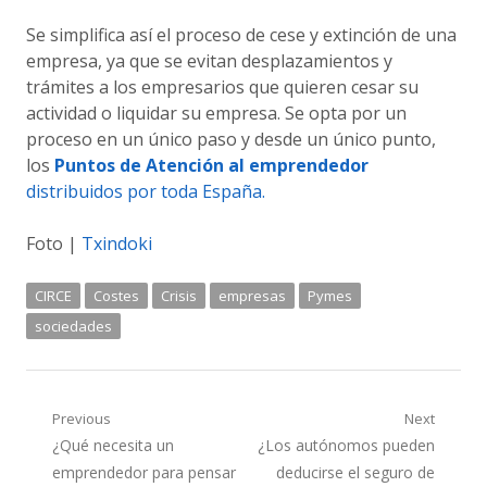
Se simplifica así el proceso de cese y extinción de una
empresa, ya que se evitan desplazamientos y
trámites a los empresarios que quieren cesar su
actividad o liquidar su empresa. Se opta por un
proceso en un único paso y desde un único punto,
los
Puntos de Atención al emprendedor
distribuidos por toda España.
Foto |
Txindoki
CIRCE
Costes
Crisis
empresas
Pymes
sociedades
Navegación
Previous
Next
Previous
Next
¿Qué necesita un
¿Los autónomos pueden
de
post:
post:
emprendedor para pensar
deducirse el seguro de