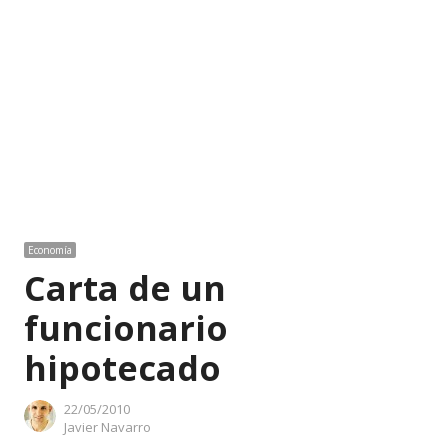
Economía
Carta de un
funcionario
hipotecado
22/05/2010
Author
Javier Navarro