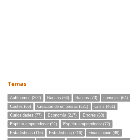
Temas
Autónomos
(202)
Bancos
(64)
Bancos
(73)
consejos
(64)
Costes
(66)
Creación de empresas
(521)
Crisis
(461)
Curiosidades
(77)
Economía
(217)
Errores
(68)
Espíritu emprendedor
(92)
Espíritu emprendedor
(72)
Estadísticas
(115)
Estadísticas
(216)
Financiación
(89)