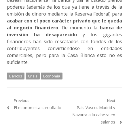
desean nacionalizar la banca y dar al Estado plenos
poderes (además de los que ya tiene a través de la
emisión de dinero mediante la Reserva Federal) para
acabar con el poco carácter privado que le queda
al negocio financiero
. De momento la
banca de
inversión ha desaparecido
y los gigantes
financieros han sido rescatados con fondos de los
contribuyentes convirtiéndose en entidades
comerciales, pero para la Casa Blanca esto no es
suficiente.
Bancos
Crisis
Economía
Navegación
Previous
Next
Previous
Next
El economista camuflado
País Vasco, Madrid y
de
post:
post:
Navarra a la cabeza en
entradas
salarios