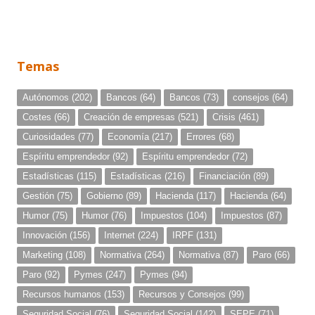
Temas
Autónomos
(202)
Bancos
(64)
Bancos
(73)
consejos
(64)
Costes
(66)
Creación de empresas
(521)
Crisis
(461)
Curiosidades
(77)
Economía
(217)
Errores
(68)
Espíritu emprendedor
(92)
Espíritu emprendedor
(72)
Estadísticas
(115)
Estadísticas
(216)
Financiación
(89)
Gestión
(75)
Gobierno
(89)
Hacienda
(117)
Hacienda
(64)
Humor
(75)
Humor
(76)
Impuestos
(104)
Impuestos
(87)
Innovación
(156)
Internet
(224)
IRPF
(131)
Marketing
(108)
Normativa
(264)
Normativa
(87)
Paro
(66)
Paro
(92)
Pymes
(247)
Pymes
(94)
Recursos humanos
(153)
Recursos y Consejos
(99)
Seguridad Social
(76)
Seguridad Social
(142)
SEPE
(71)