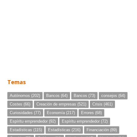
Temas
Autónomos
(202)
Bancos
(64)
Bancos
(73)
consejos
(64)
Costes
(66)
Creación de empresas
(521)
Crisis
(461)
Curiosidades
(77)
Economía
(217)
Errores
(68)
Espíritu emprendedor
(92)
Espíritu emprendedor
(72)
Estadísticas
(115)
Estadísticas
(216)
Financiación
(89)