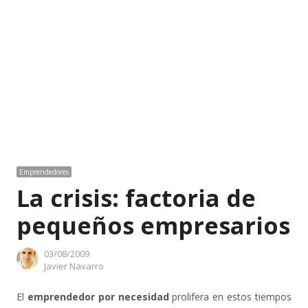
Emprendedores
La crisis: factoria de
pequeños empresarios
03/08/2009
Author
Javier Navarro
El
emprendedor por necesidad
prolifera en estos tiempos