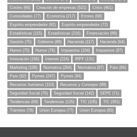
Costes
(66)
Creación de empresas
(521)
Crisis
(461)
Curiosidades
(77)
Economía
(217)
Errores
(68)
Espíritu emprendedor
(92)
Espíritu emprendedor
(72)
Estadísticas
(115)
Estadísticas
(216)
Financiación
(89)
Gestión
(75)
Gobierno
(89)
Hacienda
(117)
Hacienda
(64)
Humor
(75)
Humor
(76)
Impuestos
(104)
Impuestos
(87)
Innovación
(156)
Internet
(224)
IRPF
(131)
Marketing
(108)
Normativa
(264)
Normativa
(87)
Paro
(66)
Paro
(92)
Pymes
(247)
Pymes
(94)
Recursos humanos
(153)
Recursos y Consejos
(99)
Seguridad Social
(76)
Seguridad Social
(142)
SEPE
(71)
Tendencias
(69)
Tendencias
(125)
TIC
(105)
TIC
(301)
Trámites
(78)
Unión Europea
(77)
Unión Europea
(83)