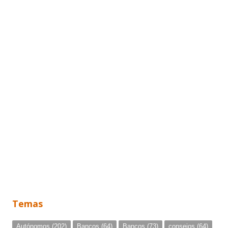
Temas
Autónomos
(202)
Bancos
(64)
Bancos
(73)
consejos
(64)