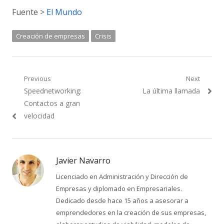
Fuente >
El Mundo
Creación de empresas
Crisis
Navegación
Previous
Next
Previous
Next
Speednetworking:
La última llamada
de
post:
post:
Contactos a gran
entradas
velocidad
Javier Navarro
Licenciado en Administración y Dirección de
Empresas y diplomado en Empresariales.
Dedicado desde hace 15 años a asesorar a
emprendedores en la creación de sus empresas,