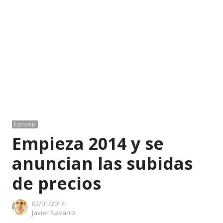
Economía
Empieza 2014 y se
anuncian las subidas
de precios
02/01/2014
Author
Javier Navarro