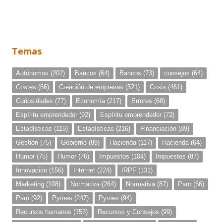
Temas
Autónomos
(202)
Bancos
(64)
Bancos
(73)
consejos
(64)
Costes
(66)
Creación de empresas
(521)
Crisis
(461)
Curiosidades
(77)
Economía
(217)
Errores
(68)
Espíritu emprendedor
(92)
Espíritu emprendedor
(72)
Estadísticas
(115)
Estadísticas
(216)
Financiación
(89)
Gestión
(75)
Gobierno
(89)
Hacienda
(117)
Hacienda
(64)
Humor
(75)
Humor
(76)
Impuestos
(104)
Impuestos
(87)
Innovación
(156)
Internet
(224)
IRPF
(131)
Marketing
(108)
Normativa
(264)
Normativa
(87)
Paro
(66)
Paro
(92)
Pymes
(247)
Pymes
(94)
Recursos humanos
(153)
Recursos y Consejos
(99)