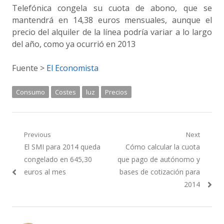
Telefónica congela su cuota de abono, que se
mantendrá en 14,38 euros mensuales, aunque el
precio del alquiler de la línea podría variar a lo largo
del año, como ya ocurrió en 2013
Fuente >
El Economista
Consumo
Costes
luz
Precios
Navegación
Previous
Next
Previous
Next
El SMI para 2014 queda
Cómo calcular la cuota
de
post:
post:
congelado en 645,30
que pago de autónomo y
entradas
euros al mes
bases de cotización para
2014