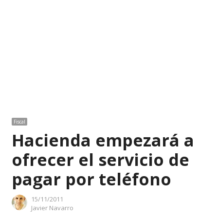
Fiscal
Hacienda empezará a
ofrecer el servicio de
pagar por teléfono
15/11/2011
Author
Javier Navarro