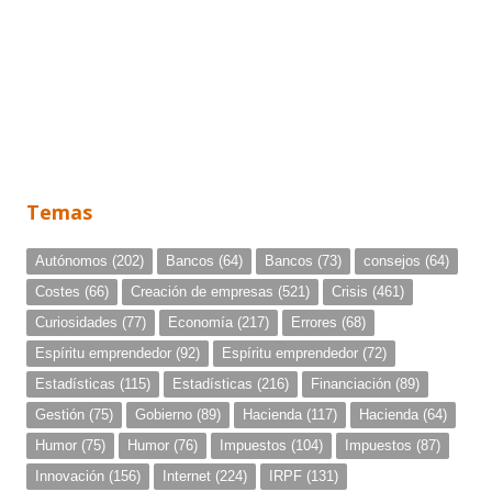
Temas
Autónomos
(202)
Bancos
(64)
Bancos
(73)
consejos
(64)
Costes
(66)
Creación de empresas
(521)
Crisis
(461)
Curiosidades
(77)
Economía
(217)
Errores
(68)
Espíritu emprendedor
(92)
Espíritu emprendedor
(72)
Estadísticas
(115)
Estadísticas
(216)
Financiación
(89)
Gestión
(75)
Gobierno
(89)
Hacienda
(117)
Hacienda
(64)
Humor
(75)
Humor
(76)
Impuestos
(104)
Impuestos
(87)
Innovación
(156)
Internet
(224)
IRPF
(131)