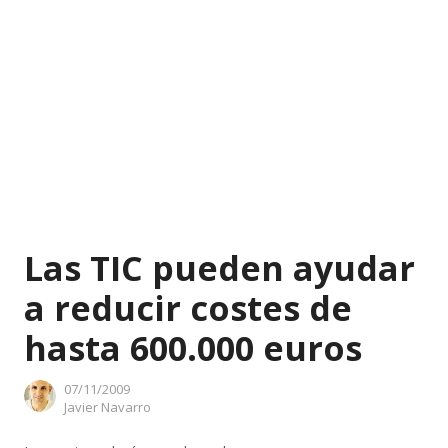
Las TIC pueden ayudar
a reducir costes de
hasta 600.000 euros
07/11/2009
Author
Javier Navarro