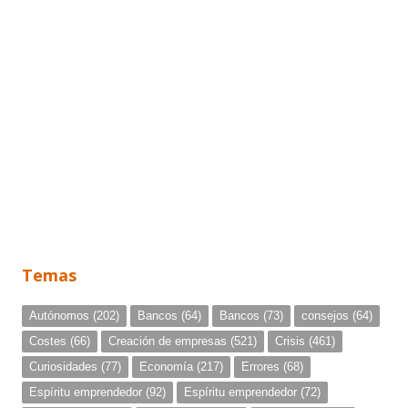
Temas
Autónomos
(202)
Bancos
(64)
Bancos
(73)
consejos
(64)
Costes
(66)
Creación de empresas
(521)
Crisis
(461)
Curiosidades
(77)
Economía
(217)
Errores
(68)
Espíritu emprendedor
(92)
Espíritu emprendedor
(72)