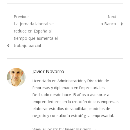
Navegación
Previous
Next
Previous
Next
La jornada laboral se
La Banca
de
post:
post:
reduce en España al
entradas
tiempo que aumenta el
trabajo parcial
Javier Navarro
Licenciado en Administración y Dirección de
Empresas y diplomado en Empresariales.
Dedicado desde hace 15 años a asesorar a
emprendedores en la creación de sus empresas,
elaborar estudios de viabilidad, modelos de
negocio y consultoría estratégica empresarial.
View all posts by Javier Navarro
→