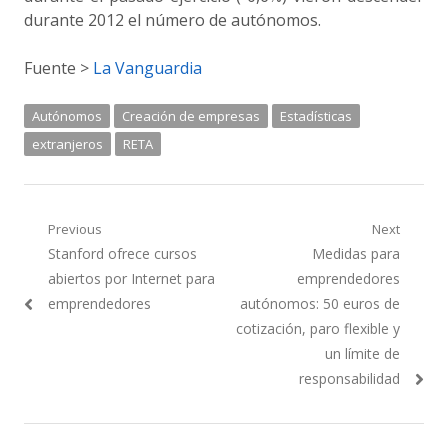
durante 2012 el número de autónomos.
Fuente >
La Vanguardia
Autónomos
Creación de empresas
Estadísticas
extranjeros
RETA
Navegación
Previous
Next
Previous
Next
Stanford ofrece cursos
Medidas para
de
post:
post:
abiertos por Internet para
emprendedores
entradas
emprendedores
autónomos: 50 euros de
cotización, paro flexible y
un límite de
responsabilidad