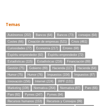
Temas
Autónomos
(202)
Bancos
(64)
Bancos
(73)
consejos
(64)
Costes
(66)
Creación de empresas
(521)
Crisis
(461)
Curiosidades
(77)
Economía
(217)
Errores
(68)
Espíritu emprendedor
(92)
Espíritu emprendedor
(72)
Estadísticas
(115)
Estadísticas
(216)
Financiación
(89)
Gestión
(75)
Gobierno
(89)
Hacienda
(117)
Hacienda
(64)
Humor
(75)
Humor
(76)
Impuestos
(104)
Impuestos
(87)
Innovación
(156)
Internet
(224)
IRPF
(131)
Marketing
(108)
Normativa
(264)
Normativa
(87)
Paro
(66)
Paro
(92)
Pymes
(247)
Pymes
(94)
Recursos humanos
(153)
Recursos y Consejos
(99)